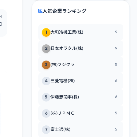
人気企業ランキング
日
日
1
大和冷機工業(株)
9
2
日本オラクル(株)
9
3
(株)フジクラ
8
4
三菱電機(株)
6
5
伊藤忠商事(株)
6
6
(株)ＪＰＭＣ
5
7
富士通(株)
5