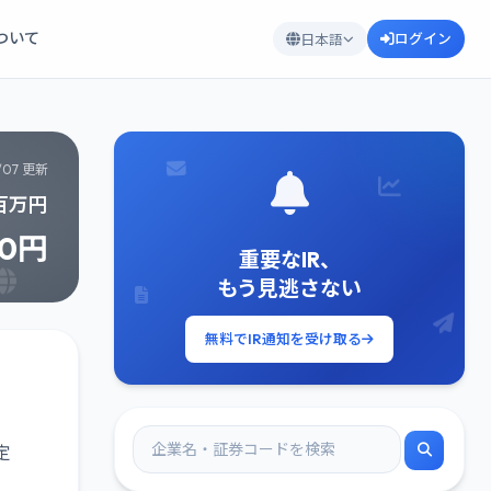
について
ログイン
日本語
/07 更新
3百万円
60円
重要なIR、
もう見逃さない
無料でIR通知を受け取る
定