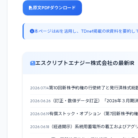
原文PDFダウンロード
本ページはAIを活用し、TDnet掲載のIR資料を要
エスクリプトエナジー株式会社の最新IR
第10回新株予約権の行使終了と発行済株式総
2026.07.14
（訂正・数値データ訂正）「2026年３月期
2026.06.26
有償ストック・オプション（第7回新株予約
2026.06.19
（経過開示）系統用蓄電所の着工およびアグ
2026.06.18