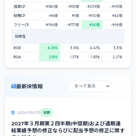
投資CF
-¥180億
-¥151億
-¥239億
-¥191億
財務CF
-¥6億
¥1億
-¥110億
¥62億
フリーCF
-¥194億
-¥177億
¥141億
-¥96億
効率性
ROE
8.25%
3.51%
4.47%
5.31%
ROA
3.15%
1.37%
1.83%
2.27%
最新IR情報
2026/08/03
決算
2027年３月期第２四半期(中間期)および通期連
結業績予想の修正ならびに配当予想の修正に関す