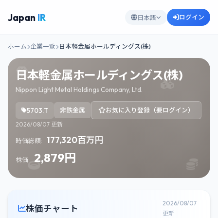
Japan
IR
ログイン
日本語
ホーム
企業一覧
日本軽金属ホールディングス(株)
日本軽金属ホールディングス(株)
Nippon Light Metal Holdings Company, Ltd.
5703.T
非鉄金属
お気に入り登録（要ログイン）
2026/08/07 更新
177,320百万円
時価総額:
2,879円
株価:
2026/08/07
株価チャート
更新