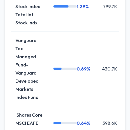
Stock Index-
1.29%
799.7K
+
Total Intl
Stock Indx
Vanguard
Tax
Managed
Fund-
0.69%
430.7K
Vanguard
Developed
Markets
Index Fund
iShares Core
MSCI EAFE
0.64%
398.6K