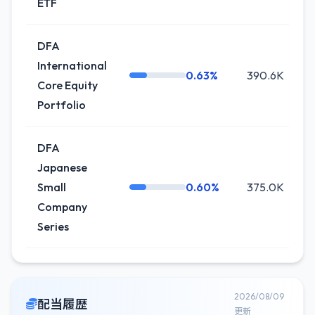
ETF
DFA
International
0.63%
390.6K
Core Equity
Portfolio
DFA
Japanese
Small
0.60%
375.0K
Company
Series
2026/08/09
配当履歴
更新