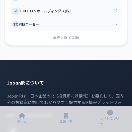
2
9
ＥＮＥＯＳホールディングス(株)
2
TC
(株)コーセー
最終更新: 00:56
JapanIRについて
JapanIRは、日本企業のIR（投資家向け情報）を要約して、国内
外の投資家に向けてわかりやすく提供するIR情報プラットフォ
ームです。
運営: JapanIR運営事務局
サイトについ
ホーム
企業一覧
て