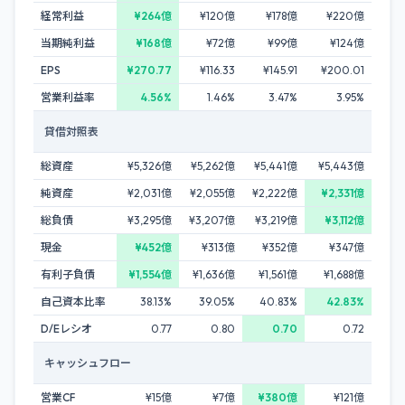
経常利益
¥264億
¥120億
¥178億
¥220億
当期純利益
¥168億
¥72億
¥99億
¥124億
EPS
¥270.77
¥116.33
¥145.91
¥200.01
営業利益率
4.56%
1.46%
3.47%
3.95%
貸借対照表
総資産
¥5,326億
¥5,262億
¥5,441億
¥5,443億
純資産
¥2,031億
¥2,055億
¥2,222億
¥2,331億
総負債
¥3,295億
¥3,207億
¥3,219億
¥3,112億
現金
¥452億
¥313億
¥352億
¥347億
有利子負債
¥1,554億
¥1,636億
¥1,561億
¥1,688億
自己資本比率
38.13%
39.05%
40.83%
42.83%
D/Eレシオ
0.77
0.80
0.70
0.72
キャッシュフロー
営業CF
¥15億
¥7億
¥380億
¥121億