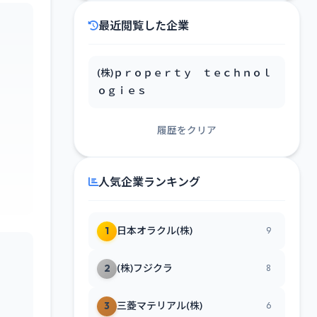
最近閲覧した企業
(株)ｐｒｏｐｅｒｔｙ ｔｅｃｈｎｏｌ
ｏｇｉｅｓ
履歴をクリア
人気企業ランキング
1
日本オラクル(株)
9
2
(株)フジクラ
8
3
三菱マテリアル(株)
6