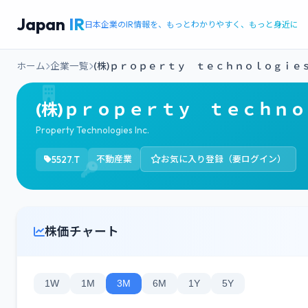
Japan
IR
日本企業のIR情報を、もっとわかりやすく、もっと身近に
ホーム
企業一覧
(株)ｐｒｏｐｅｒｔｙ ｔｅｃｈｎｏｌｏｇｉｅ
(株)ｐｒｏｐｅｒｔｙ ｔｅｃｈｎ
Property Technologies Inc.
5527.T
不動産業
お気に入り登録（要ログイン）
株価チャート
1W
1M
3M
6M
1Y
5Y