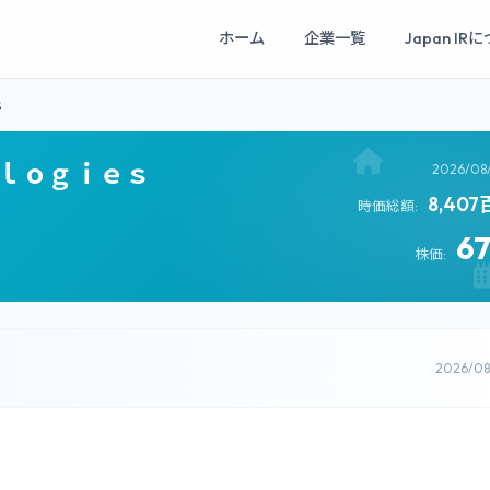
ホーム
企業一覧
Japan IR
ｓ
ｏｌｏｇｉｅｓ
2026/08
8,40
時価総額:
6
株価:
2026/0