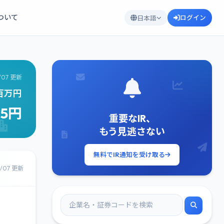
について
ログイン
日本語
/07 更新
7百万円
75円
重要なIR、
もう見逃さない
無料でIR通知を受け取る
8/07 更新