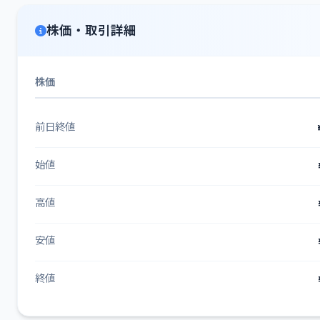
株価・取引詳細
株価
前日終値
始値
高値
安値
終値