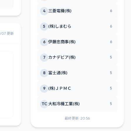
4
三菱電機(株)
6
5
(株)しまむら
6
8/07 更新
6
伊藤忠商事(株)
6
7
カナデビア(株)
5
8
富士通(株)
5
9
(株)ＪＰＭＣ
5
TC
大和冷機工業(株)
5
最終更新: 20:56