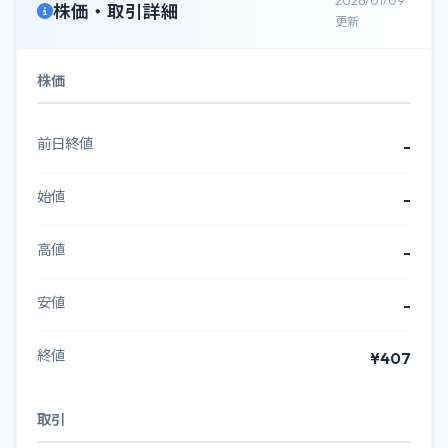
2026/01/09
株価・取引詳細
更新
株価
前日終値
-
始値
-
高値
-
安値
-
終値
¥407
取引