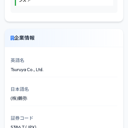
ンス ↗
企業情報
英語名
Tsuruya Co., Ltd.
日本語名
(株)鶴弥
証券コード
5386.T (JPX)