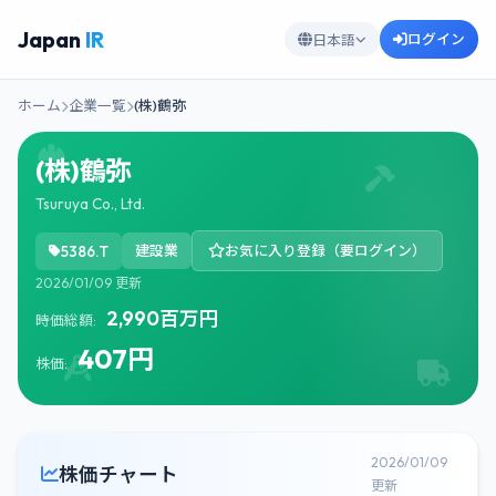
Japan
IR
ログイン
日本語
ホーム
企業一覧
(株)鶴弥
(株)鶴弥
Tsuruya Co., Ltd.
5386.T
建設業
お気に入り登録（要ログイン）
2026/01/09 更新
2,990百万円
時価総額:
407円
株価:
2026/01/09
株価チャート
更新