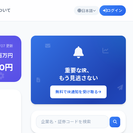
について
ログイン
日本語
/07 更新
0百万円
70円
重要なIR、
もう見逃さない
無料でIR通知を受け取る
、