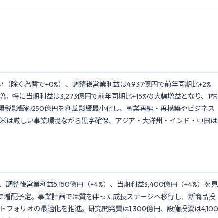
い（除く為替で+0%）、調整後営業利益は4,937億円で前年同期比+2%
増。特に当期利益は3,273億円で前年同期比+15%の大幅増益となり、1株
国関税影響約250億円を利益影響最小化し、事業再編・再構築やビジネス
米は厳しい事業環境ながら黒字確保、アジア・大洋州・インド・中国は
、調整後営業利益5,150億円（+4%）、当期利益3,400億円（+4%）を見
円）で増配予定。事業計画では質を伴った成長ステージへ移行し、新商品投
ォリオの最適化を推進。研究開発費は1,300億円、設備投資は4,100