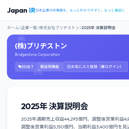
Japan
IR
日本企業のIR情報を、もっとわかりやすく、もっと身近に
ホーム
企業一覧
株式会社ブリヂストン
2025年 決算説明会
(株)ブリヂストン
Bridgestone Corporation
5108.T
輸送用機器
お気に入り登録（要ログイン）
2025年 決算説明会
2025年通期売上収益44,295億円、調整後営業利益4,
調整後営業利益5,150億円、当期利益3,400億円を