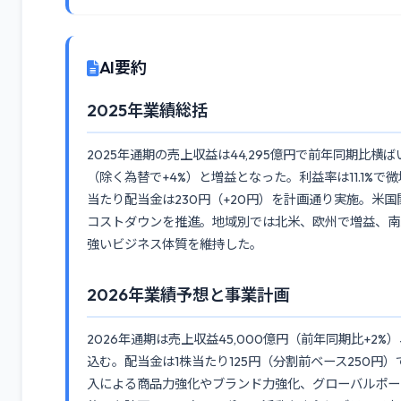
AI要約
2025年業績総括
2025年通期の売上収益は44,295億円で前年同期比横ば
（除く為替で+4%）と増益となった。利益率は11.1%で微
当たり配当金は230円（+20円）を計画通り実施。米
コストダウンを推進。地域別では北米、欧州で増益、南
強いビジネス体質を維持した。
2026年業績予想と事業計画
2026年通期は売上収益45,000億円（前年同期比+2%）
込む。配当金は1株当たり125円（分割前ベース250
入による商品力強化やブランド力強化、グローバルポートフ