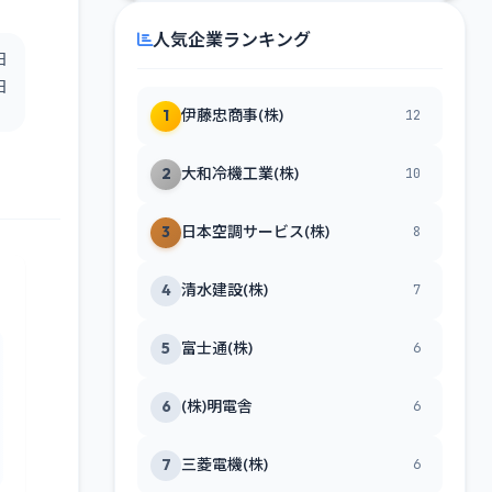
人気企業ランキング
日
日
1
伊藤忠商事(株)
12
2
大和冷機工業(株)
10
3
日本空調サービス(株)
8
4
清水建設(株)
7
5
富士通(株)
6
6
(株)明電舎
6
7
三菱電機(株)
6