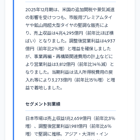
2025年12月期は、米国の追加関税や景気減速
の影響を受けつつも、市販用プレミアムタイ
ヤや鉱山用超大型タイヤの堅調な販売によ
り、売上収益は4兆4,295億円（前年比ほぼ横
ばい）となりました。調整後営業利益は4,937
億円（前年比2％増）と増益を確保しました
が、事業再編・再構築関連費用の計上などに
より営業利益は3,812億円（前年比14％減）と
なりました。当期利益は法人所得税費用の戻
入れ等により3,273億円（前年比15％増）と増
益で着地しました。
セグメント別業績
日本市場は売上収益1兆2,659億円（前年比3％
増）、調整後営業利益1,981億円（前年比6％
増）で堅調に推移。アジア・大洋州・イン