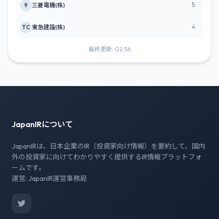
5
9
三菱電機(株)
4
TC
東急建設(株)
最終更新: 02:56
JapanIRについて
JapanIRは、日本企業のIR（投資家向け情報）を要約して、国内
外の投資家に向けてわかりやすく提供するIR情報プラットフォ
ームです。
運営: JapanIR運営事務局