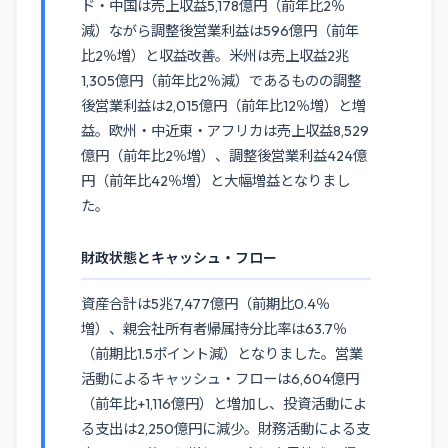
ド・中国は売上収益5,178億円（前年比2％
減）ながら調整後営業利益は596億円（前年
比2％増）と収益改善。米州は売上収益2兆
1,305億円（前年比2％減）であるものの調整
後営業利益は2,015億円（前年比12％増）と増
益。欧州・中近東・アフリカは売上収益8,529
億円（前年比2％増）、調整後営業利益424億
円（前年比42％増）と大幅増益となりまし
た。
財政状態とキャッシュ・フロー
資産合計は5兆7,477億円（前期比0.4％
増）、親会社所有者帰属持分比率は63.7％
（前期比1.5ポイント減）となりました。営業
活動によるキャッシュ・フローは6,604億円
（前年比+1,116億円）と増加し、投資活動によ
る支出は2,250億円に減少。財務活動による支