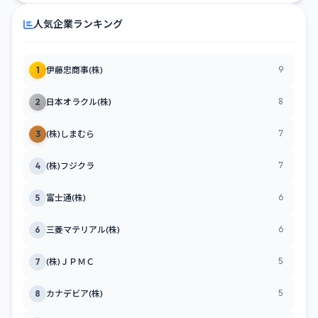
人気企業ランキング
9
1
伊藤忠商事(株)
8
2
日本オラクル(株)
7
3
(株)しまむら
7
4
(株)フジクラ
6
5
富士通(株)
6
6
三菱マテリアル(株)
5
7
(株)ＪＰＭＣ
5
8
カナデビア(株)