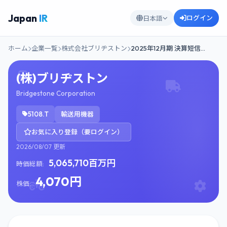
Japan
IR
ログイン
日本語
ホーム
企業一覧
株式会社ブリヂストン
2025年12月期 決算短信…
(株)ブリヂストン
Bridgestone Corporation
5108.T
輸送用機器
お気に入り登録（要ログイン）
2026/08/07 更新
5,065,710百万円
時価総額:
4,070円
株価: