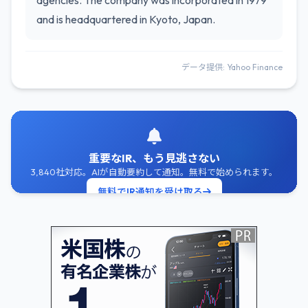
agencies. The company was incorporated in 1979
and is headquartered in Kyoto, Japan.
データ提供: Yahoo Finance
重要なIR、もう見逃さない
3,840社対応。AIが自動要約して通知。無料で始められます。
無料でIR通知を受け取る