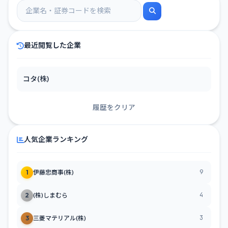
最近閲覧した企業
コタ(株)
履歴をクリア
人気企業ランキング
9
1
伊藤忠商事(株)
4
2
(株)しまむら
3
3
三菱マテリアル(株)