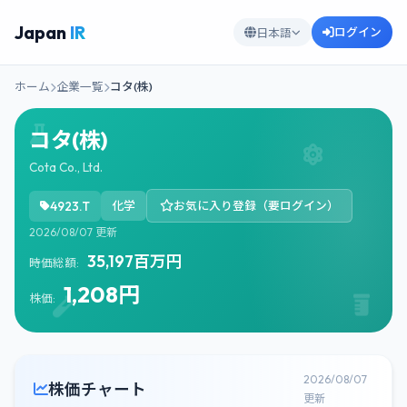
Japan
IR
ログイン
日本語
ホーム
企業一覧
コタ(株)
コタ(株)
Cota Co., Ltd.
4923.T
化学
お気に入り登録（要ログイン）
2026/08/07 更新
35,197百万円
時価総額:
1,208円
株価:
2026/08/07
株価チャート
更新