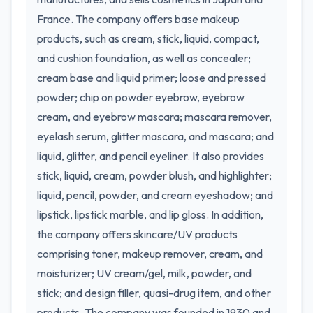
France. The company offers base makeup
products, such as cream, stick, liquid, compact,
and cushion foundation, as well as concealer;
cream base and liquid primer; loose and pressed
powder; chip on powder eyebrow, eyebrow
cream, and eyebrow mascara; mascara remover,
eyelash serum, glitter mascara, and mascara; and
liquid, glitter, and pencil eyeliner. It also provides
stick, liquid, cream, powder blush, and highlighter;
liquid, pencil, powder, and cream eyeshadow; and
lipstick, lipstick marble, and lip gloss. In addition,
the company offers skincare/UV products
comprising toner, makeup remover, cream, and
moisturizer; UV cream/gel, milk, powder, and
stick; and design filler, quasi-drug item, and other
products. The company was founded in 1930 and