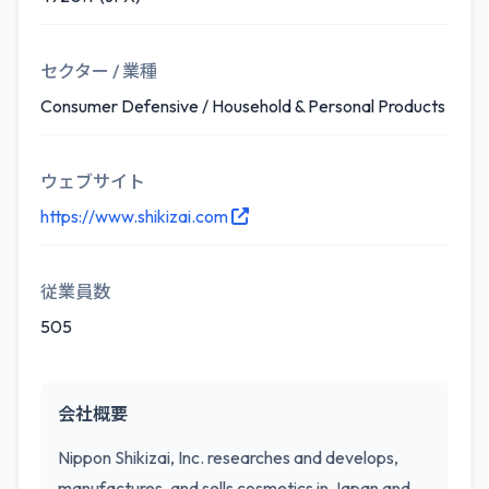
セクター / 業種
Consumer Defensive / Household & Personal Products
ウェブサイト
https://www.shikizai.com
従業員数
505
会社概要
Nippon Shikizai, Inc. researches and develops,
manufactures, and sells cosmetics in Japan and