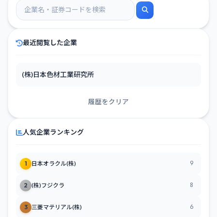
最近閲覧した企業
(株)日本色材工業研究所
履歴をクリア
人気企業ランキング
9
1
日本オラクル(株)
8
2
(株)フジクラ
6
3
三菱マテリアル(株)