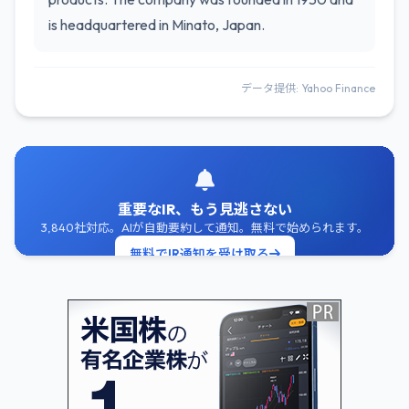
is headquartered in Minato, Japan.
データ提供: Yahoo Finance
重要なIR、もう見逃さない
3,840社対応。AIが自動要約して通知。無料で始められます。
無料でIR通知を受け取る