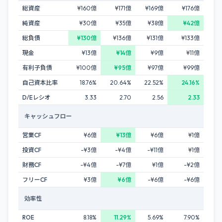
総資産
¥160億
¥171億
¥169億
¥176億
純資産
¥30億
¥35億
¥38億
¥42億
総負債
¥130億
¥136億
¥131億
¥133億
現金
¥13億
¥14億
¥9億
¥11億
有利子負債
¥100億
¥95億
¥97億
¥99億
自己資本比率
18.76%
20.64%
22.52%
24.16%
D/Eレシオ
3.33
2.70
2.56
2.33
キャッシュフロー
営業CF
¥6億
¥13億
¥6億
¥1億
投資CF
-¥3億
-¥4億
-¥11億
¥1億
財務CF
-¥4億
-¥7億
¥1億
-¥2億
フリーCF
¥3億
¥6億
-¥6億
-¥6億
効率性
ROE
8.18%
11.29%
5.69%
7.90%