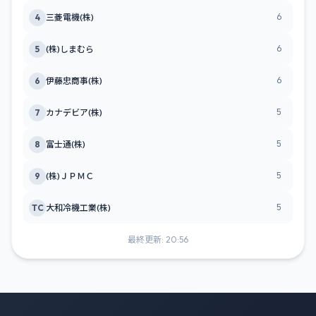
6
4
三菱電機(株)
6
5
(株)しまむら
6
6
伊藤忠商事(株)
5
7
カナデビア(株)
5
8
富士通(株)
5
9
(株)ＪＰＭＣ
5
TC
大和冷機工業(株)
最終更新: 20:56