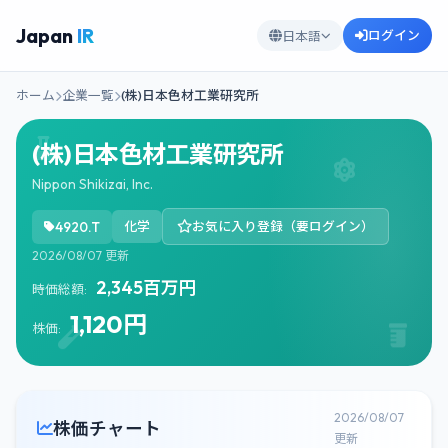
Japan
IR
ログイン
日本語
ホーム
企業一覧
(株)日本色材工業研究所
(株)日本色材工業研究所
Nippon Shikizai, Inc.
4920.T
化学
お気に入り登録（要ログイン）
2026/08/07 更新
2,345百万円
時価総額:
1,120円
株価:
2026/08/07
株価チャート
更新