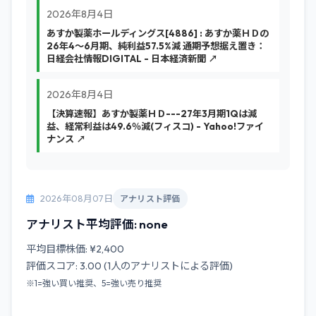
2026年8月4日
あすか製薬ホールディングス[4886] : あすか薬ＨＤの
26年4～6月期、純利益57.5%減 通期予想据え置き：
日経会社情報DIGITAL - 日本経済新聞 ↗
2026年8月4日
【決算速報】あすか製薬ＨＤ---27年3月期1Qは減
益、経常利益は49.6％減(フィスコ) - Yahoo!ファイ
ナンス ↗
2026年08月07日
アナリスト評価
アナリスト平均評価: none
平均目標株価: ¥2,400
評価スコア: 3.00 (1人のアナリストによる評価)
※1=強い買い推奨、5=強い売り推奨