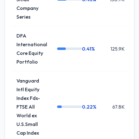
Company
Series
DFA
International
0.41%
125.9K
0
Core Equity
Portfolio
Vanguard
Intl Equity
Index Fds-
FTSE All
0.22%
67.8K
0
World ex
U.S.Small
Cap Index