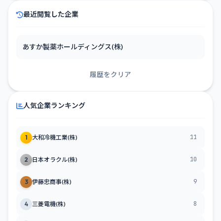
最近閲覧した企業
あすか製薬ホールディングス(株)
履歴をクリア
人気企業ランキング
11
1
大和冷機工業(株)
10
2
日本オラクル(株)
9
3
伊藤忠商事(株)
8
4
三菱電機(株)