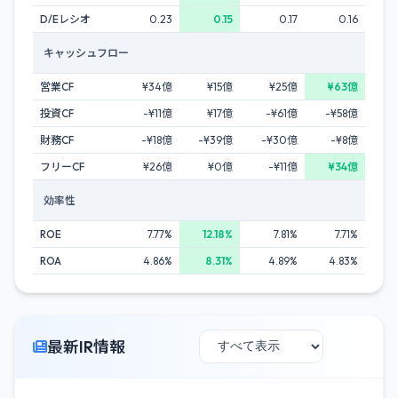
D/Eレシオ
0.23
0.15
0.17
0.16
キャッシュフロー
営業CF
¥34億
¥15億
¥25億
¥63億
投資CF
-¥11億
¥17億
-¥61億
-¥58億
財務CF
-¥18億
-¥39億
-¥30億
-¥8億
フリーCF
¥26億
¥0億
-¥11億
¥34億
効率性
ROE
7.77%
12.18%
7.81%
7.71%
ROA
4.86%
8.31%
4.89%
4.83%
最新IR情報