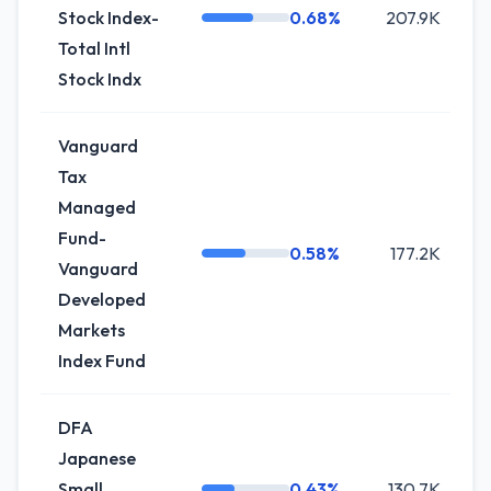
Stock Index-
0.68%
207.9K
0
Total Intl
Stock Indx
Vanguard
Tax
Managed
Fund-
0.58%
177.2K
+
Vanguard
Developed
Markets
Index Fund
DFA
Japanese
Small
0.43%
130.7K
0