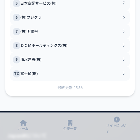
7
5
日本空調サービス(株)
6
6
(株)フジクラ
5
7
(株)明電舎
5
8
ＤＣＭホールディングス(株)
5
9
清水建設(株)
5
TC
富士通(株)
最終更新: 15:56
サイトについ
ホーム
企業一覧
て
JapanIRについて