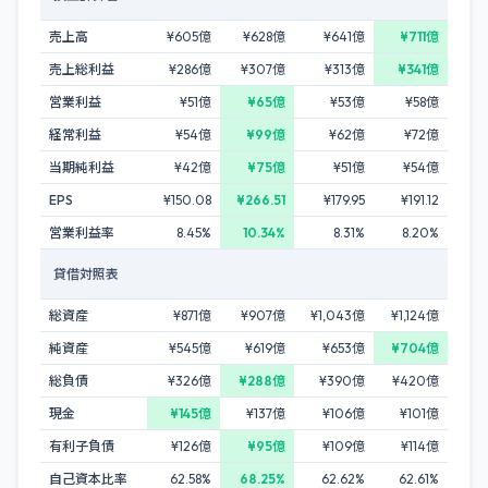
売上高
¥605億
¥628億
¥641億
¥711億
売上総利益
¥286億
¥307億
¥313億
¥341億
営業利益
¥51億
¥65億
¥53億
¥58億
経常利益
¥54億
¥99億
¥62億
¥72億
当期純利益
¥42億
¥75億
¥51億
¥54億
EPS
¥150.08
¥266.51
¥179.95
¥191.12
営業利益率
8.45%
10.34%
8.31%
8.20%
貸借対照表
総資産
¥871億
¥907億
¥1,043億
¥1,124億
純資産
¥545億
¥619億
¥653億
¥704億
総負債
¥326億
¥288億
¥390億
¥420億
現金
¥145億
¥137億
¥106億
¥101億
有利子負債
¥126億
¥95億
¥109億
¥114億
自己資本比率
62.58%
68.25%
62.62%
62.61%