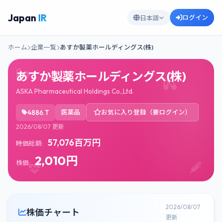
Japan
IR
ログイン
日本語
ホーム
企業一覧
あすか製薬ホールディングス(株)
あすか製薬ホールディングス(株)
ASKA Pharmaceutical Holdings Co.,Ltd.
4886.T
医薬品
お気に入り登録（要ログイン）
2026/08/07 更新
57,076百万円
時価総額:
2,010円
株価:
2026/08/07
株価チャート
更新