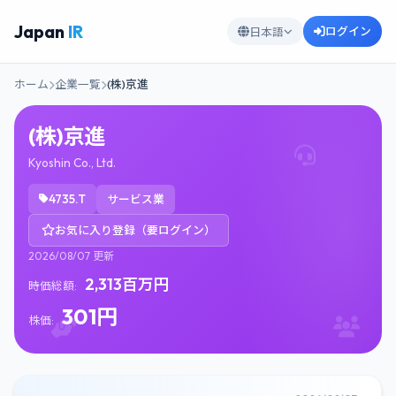
Japan
IR
ログイン
日本語
ホーム
企業一覧
(株)京進
(株)京進
Kyoshin Co., Ltd.
4735.T
サービス業
お気に入り登録（要ログイン）
2026/08/07 更新
2,313百万円
時価総額:
301円
株価: