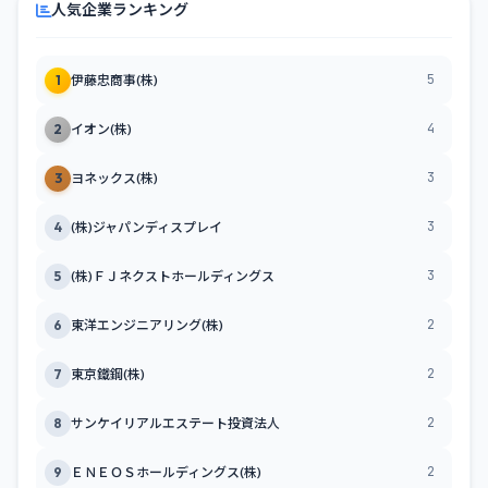
人気企業ランキング
5
1
伊藤忠商事(株)
4
2
イオン(株)
3
3
ヨネックス(株)
3
4
(株)ジャパンディスプレイ
3
5
(株)ＦＪネクストホールディングス
2
6
東洋エンジニアリング(株)
2
7
東京鐵鋼(株)
2
8
サンケイリアルエステート投資法人
2
9
ＥＮＥＯＳホールディングス(株)