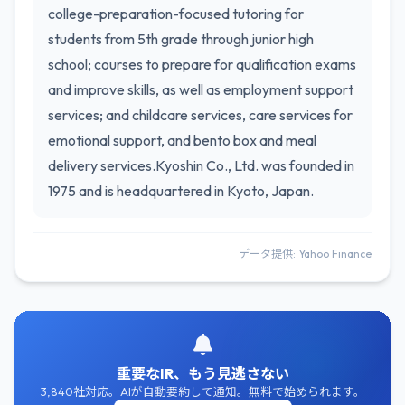
college-preparation-focused tutoring for
students from 5th grade through junior high
school; courses to prepare for qualification exams
and improve skills, as well as employment support
services; and childcare services, care services for
emotional support, and bento box and meal
delivery services.Kyoshin Co., Ltd. was founded in
1975 and is headquartered in Kyoto, Japan.
データ提供: Yahoo Finance
重要なIR、もう見逃さない
3,840社対応。AIが自動要約して通知。無料で始められます。