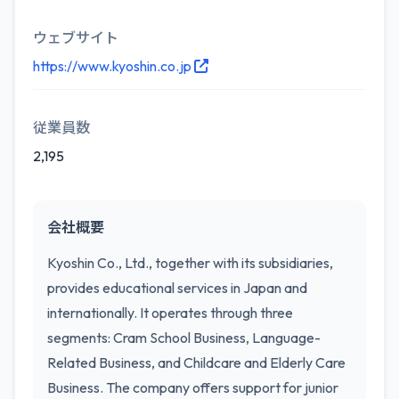
ウェブサイト
https://www.kyoshin.co.jp
従業員数
2,195
会社概要
Kyoshin Co., Ltd., together with its subsidiaries,
provides educational services in Japan and
internationally. It operates through three
segments: Cram School Business, Language-
Related Business, and Childcare and Elderly Care
Business. The company offers support for junior