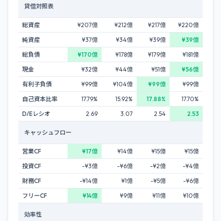
貸借対照表
総資産
¥207億
¥212億
¥217億
¥220億
純資産
¥37億
¥34億
¥39億
¥39億
総負債
¥170億
¥178億
¥179億
¥181億
現金
¥32億
¥44億
¥51億
¥56億
有利子負債
¥99億
¥104億
¥99億
¥99億
自己資本比率
17.79%
15.92%
17.88%
17.70%
D/Eレシオ
2.69
3.07
2.54
2.53
キャッシュフロー
営業CF
¥17億
¥14億
¥15億
¥15億
投資CF
-¥3億
-¥6億
-¥2億
-¥4億
財務CF
-¥14億
¥1億
-¥5億
-¥6億
フリーCF
¥14億
¥9億
¥11億
¥10億
効率性