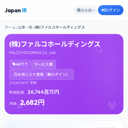
Japan
IR
ログイン
日本語
ホーム
企業一覧
(株)ファルコホールディングス
(株)ファルコホールディングス
FALCO HOLDINGS Co., Ltd.
4671.T
サービス業
お気に入り登録（要ログイン）
2026/08/07 更新
26,744百万円
時価総額:
2,682円
株価: