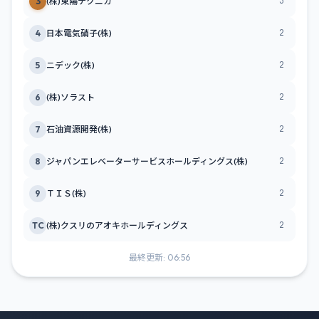
3
3
(株)東陽テクニカ
2
4
日本電気硝子(株)
2
5
ニデック(株)
2
6
(株)ソラスト
2
7
石油資源開発(株)
2
8
ジャパンエレベーターサービスホールディングス(株)
2
9
ＴＩＳ(株)
2
TC
(株)クスリのアオキホールディングス
最終更新: 06:56