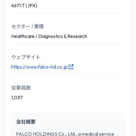
4671.T (JPX)
セクター / 業種
Healthcare / Diagnostics & Research
ウェブサイト
https://www.falco-hd.co.jp
従業員数
1,037
会社概要
FALCO HOLDINGS Co., Ltd., a medical service