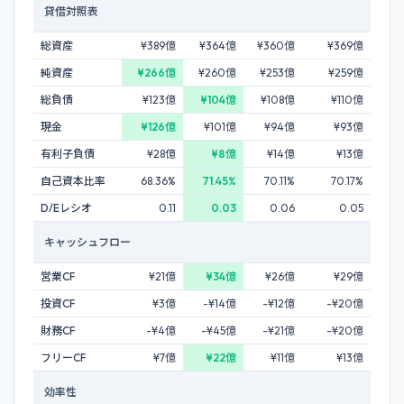
貸借対照表
総資産
¥389億
¥364億
¥360億
¥369億
純資産
¥266億
¥260億
¥253億
¥259億
総負債
¥123億
¥104億
¥108億
¥110億
現金
¥126億
¥101億
¥94億
¥93億
有利子負債
¥28億
¥8億
¥14億
¥13億
自己資本比率
68.36%
71.45%
70.11%
70.17%
D/Eレシオ
0.11
0.03
0.06
0.05
キャッシュフロー
営業CF
¥21億
¥34億
¥26億
¥29億
投資CF
¥3億
-¥14億
-¥12億
-¥20億
財務CF
-¥4億
-¥45億
-¥21億
-¥20億
フリーCF
¥7億
¥22億
¥11億
¥13億
効率性