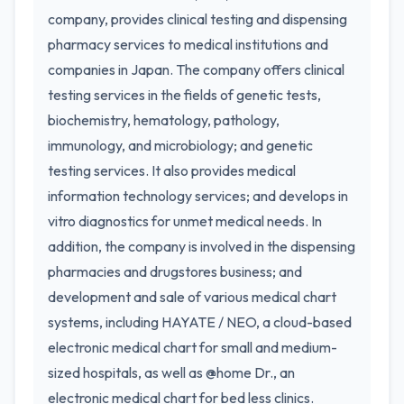
company, provides clinical testing and dispensing
pharmacy services to medical institutions and
companies in Japan. The company offers clinical
testing services in the fields of genetic tests,
biochemistry, hematology, pathology,
immunology, and microbiology; and genetic
testing services. It also provides medical
information technology services; and develops in
vitro diagnostics for unmet medical needs. In
addition, the company is involved in the dispensing
pharmacies and drugstores business; and
development and sale of various medical chart
systems, including HAYATE / NEO, a cloud-based
electronic medical chart for small and medium-
sized hospitals, as well as @home Dr., an
electronic medical chart for bed less clinics.