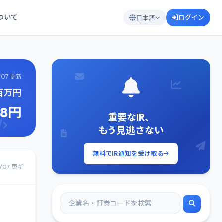
について
ログイン
日本語
/07 更新
3百万円
98円
重要なIR、
もう見逃さない
無料でIR通知を受け取る
8/07 更新