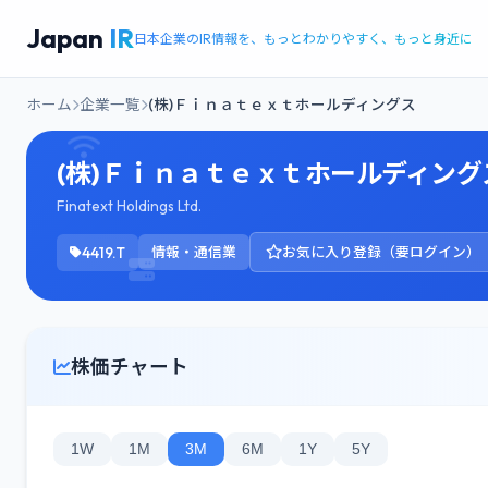
Japan
IR
日本企業のIR情報を、もっとわかりやすく、もっと身近に
ホーム
企業一覧
(株)Ｆｉｎａｔｅｘｔホールディングス
(株)Ｆｉｎａｔｅｘｔホールディング
Finatext Holdings Ltd.
4419.T
情報・通信業
お気に入り登録（要ログイン）
株価チャート
1W
1M
3M
6M
1Y
5Y