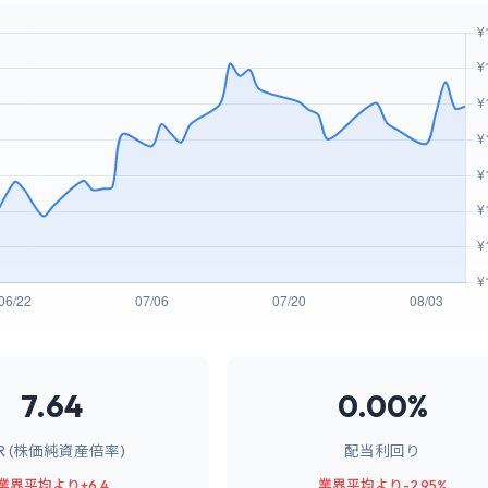
7.64
0.00%
BR (株価純資産倍率)
配当利回り
業界平均より+6.4
業界平均より-2.95%