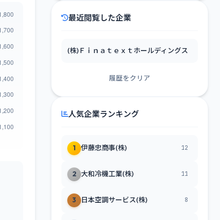
最近閲覧した企業
(株)Ｆｉｎａｔｅｘｔホールディングス
履歴をクリア
人気企業ランキング
1
伊藤忠商事(株)
12
2
大和冷機工業(株)
11
3
日本空調サービス(株)
8