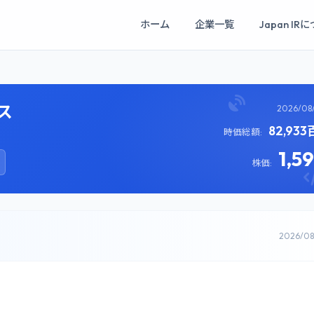
ホーム
企業一覧
Japan IR
ス
2026/08
82,93
時価総額:
1,5
株価:
2026/0