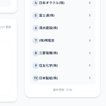
4
日本オラクル(株)
8
5
富士通(株)
8
8/07 更新
6
清水建設(株)
7
7
(株)明電舎
6
8
三菱電機(株)
6
9
住友化学(株)
5
TC
日本製紙(株)
5
最終更新: 13:56