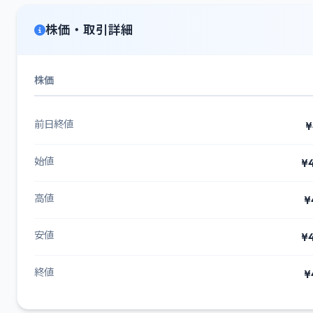
株価・取引詳細
株価
前日終値
¥
始値
¥
高値
¥
安値
¥
終値
¥