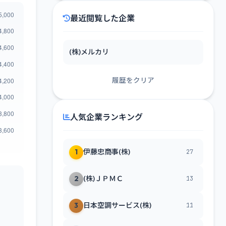
最近閲覧した企業
(株)メルカリ
履歴をクリア
人気企業ランキング
1
伊藤忠商事(株)
27
2
(株)ＪＰＭＣ
13
3
日本空調サービス(株)
11