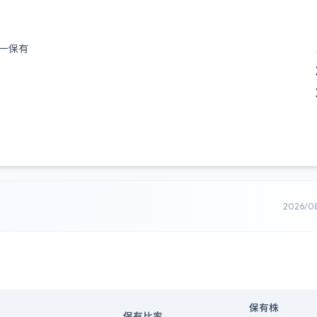
ー保有
2026/0
保有株
保有比率