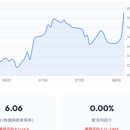
6.06
0.00%
BR (株価純資産倍率)
配当利回り
業界平均より+4.8
業界平均より-2.95%