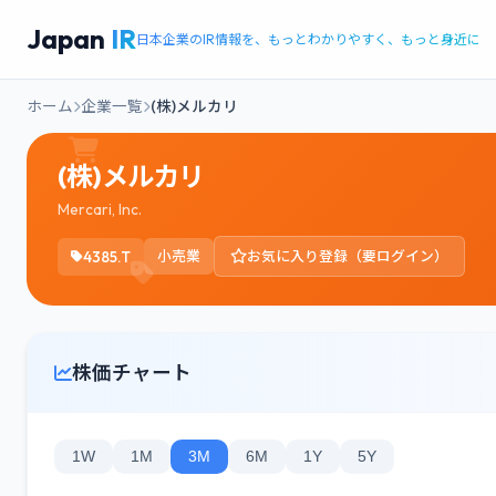
Japan
IR
日本企業のIR情報を、もっとわかりやすく、もっと身近に
ホーム
企業一覧
(株)メルカリ
(株)メルカリ
Mercari, Inc.
4385.T
小売業
お気に入り登録（要ログイン）
株価チャート
1W
1M
3M
6M
1Y
5Y