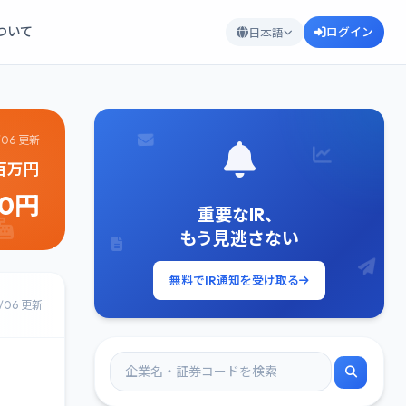
について
ログイン
日本語
/06 更新
1百万円
10円
重要なIR、
もう見逃さない
無料でIR通知を受け取る
8/06 更新