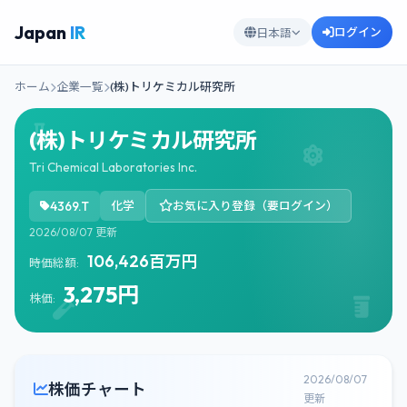
Japan
IR
ログイン
日本語
ホーム
企業一覧
(株)トリケミカル研究所
(株)トリケミカル研究所
Tri Chemical Laboratories Inc.
4369.T
化学
お気に入り登録（要ログイン）
2026/08/07 更新
106,426百万円
時価総額:
3,275円
株価:
2026/08/07
株価チャート
更新