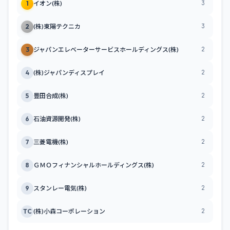
3
1
イオン(株)
3
2
(株)東陽テクニカ
2
3
ジャパンエレベーターサービスホールディングス(株)
2
4
(株)ジャパンディスプレイ
2
5
豊田合成(株)
2
6
石油資源開発(株)
2
7
三菱電機(株)
2
8
ＧＭＯフィナンシャルホールディングス(株)
2
9
スタンレー電気(株)
2
TC
(株)小森コーポレーション