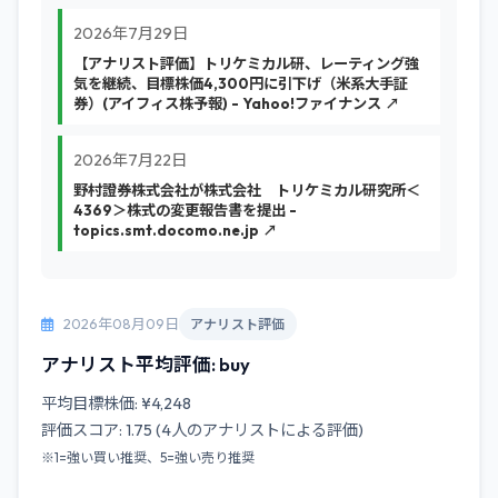
2026年7月29日
【アナリスト評価】トリケミカル研、レーティング強
気を継続、目標株価4,300円に引下げ（米系大手証
券）(アイフィス株予報) - Yahoo!ファイナンス ↗
2026年7月22日
野村證券株式会社が株式会社 トリケミカル研究所＜
4369＞株式の変更報告書を提出 -
topics.smt.docomo.ne.jp ↗
2026年08月09日
アナリスト評価
アナリスト平均評価: buy
平均目標株価: ¥4,248
評価スコア: 1.75 (4人のアナリストによる評価)
※1=強い買い推奨、5=強い売り推奨