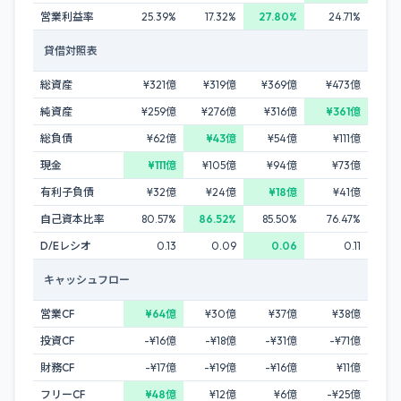
営業利益率
25.39%
17.32%
27.80%
24.71%
貸借対照表
総資産
¥321億
¥319億
¥369億
¥473億
純資産
¥259億
¥276億
¥316億
¥361億
総負債
¥62億
¥43億
¥54億
¥111億
現金
¥111億
¥105億
¥94億
¥73億
有利子負債
¥32億
¥24億
¥18億
¥41億
自己資本比率
80.57%
86.52%
85.50%
76.47%
D/Eレシオ
0.13
0.09
0.06
0.11
キャッシュフロー
営業CF
¥64億
¥30億
¥37億
¥38億
投資CF
-¥16億
-¥18億
-¥31億
-¥71億
財務CF
-¥17億
-¥19億
-¥16億
¥11億
フリーCF
¥48億
¥12億
¥6億
-¥25億