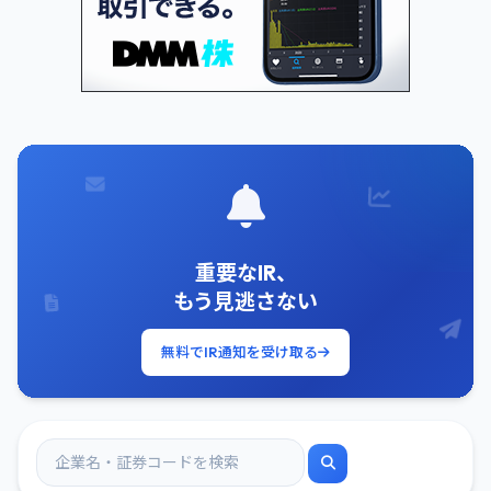
重要なIR、
もう見逃さない
無料でIR通知を受け取る