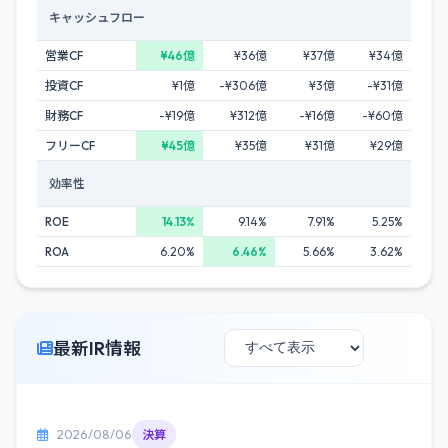
キャッシュフロー
営業CF
¥46億
¥36億
¥37億
¥34億
投資CF
¥1億
-¥306億
¥3億
-¥31億
財務CF
-¥19億
¥312億
-¥16億
-¥60億
フリーCF
¥45億
¥35億
¥31億
¥29億
効率性
ROE
14.13%
9.14%
7.91%
5.25%
ROA
6.20%
6.46%
5.66%
3.62%
最新IR情報
2026/08/06
決算