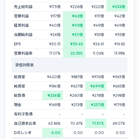
売上総利益
¥173億
¥226億
¥222億
¥232億
営業利益
¥37億
¥62億
¥31億
¥42億
経常利益
¥40億
¥93億
¥49億
¥49億
当期純利益
¥26億
¥57億
¥55億
¥35億
EPS
¥20.51
¥30.45
¥26.61
¥16.82
営業利益率
17.07%
22.35%
11.06%
13.98%
貸借対照表
総資産
¥420億
¥887億
¥976億
¥963億
純資産
¥184億
¥627億
¥699億
¥665億
総負債
¥236億
¥260億
¥278億
¥298億
現金
¥169億
¥213億
¥237億
¥179億
有利子負債
-
-
-
-
自己資本比率
43.86%
70.67%
71.57%
69.07%
D/Eレシオ
0.00
0.00
0.00
0.00