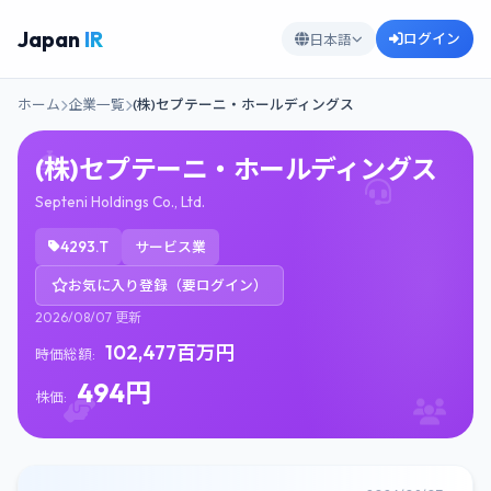
Japan
IR
ログイン
日本語
ホーム
企業一覧
(株)セプテーニ・ホールディングス
(株)セプテーニ・ホールディングス
Septeni Holdings Co., Ltd.
4293.T
サービス業
お気に入り登録（要ログイン）
2026/08/07 更新
102,477百万円
時価総額:
494円
株価: