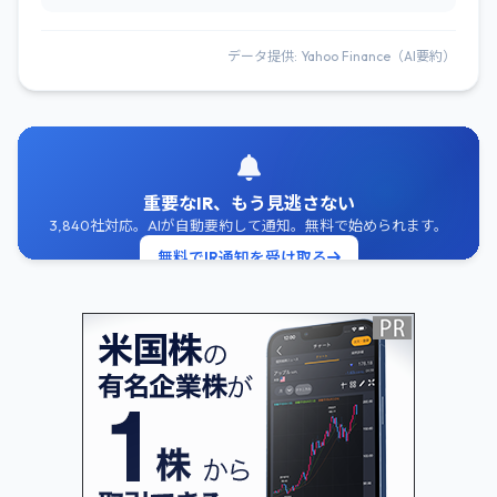
データ提供: Yahoo Finance（AI要約）
重要なIR、もう見逃さない
3,840社対応。AIが自動要約して通知。無料で始められます。
無料でIR通知を受け取る