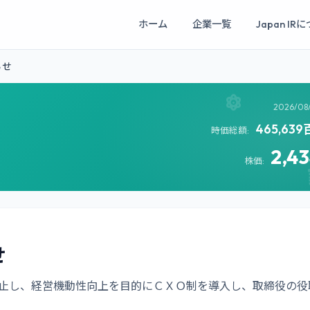
ホーム
企業一覧
Japan IR
らせ
2026/08
465,63
時価総額:
2,4
株価:
せ
を廃止し、経営機動性向上を目的にＣＸＯ制を導入し、取締役の役