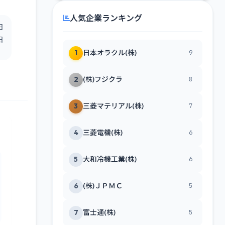
人気企業ランキング
日
日
1
日本オラクル(株)
9
2
(株)フジクラ
8
3
三菱マテリアル(株)
7
4
三菱電機(株)
6
5
大和冷機工業(株)
6
6
(株)ＪＰＭＣ
5
7
富士通(株)
5