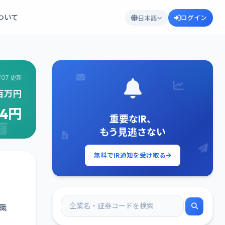
について
ログイン
日本語
/07 更新
9百万円
34円
重要なIR、
もう見逃さない
無料でIR通知を受け取る
職