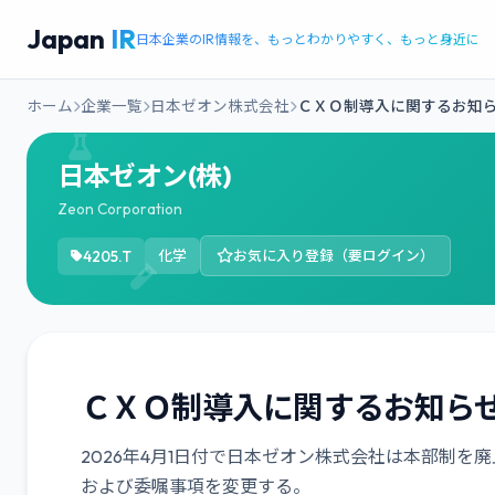
Japan
IR
日本企業のIR情報を、もっとわかりやすく、もっと身近に
ホーム
企業一覧
日本ゼオン株式会社
ＣＸＯ制導入に関するお知
日本ゼオン(株)
Zeon Corporation
4205.T
化学
お気に入り登録（要ログイン）
ＣＸＯ制導入に関するお知ら
2026年4月1日付で日本ゼオン株式会社は本部制
および委嘱事項を変更する。