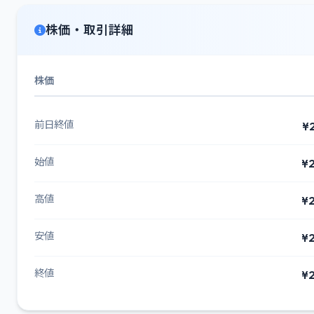
株価・取引詳細
株価
前日終値
¥
始値
¥2
高値
¥2
安値
¥2
終値
¥2