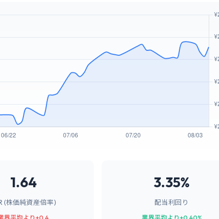
1.64
3.35%
BR (株価純資産倍率)
配当利回り
業界平均より+0.4
業界平均より+0.40%