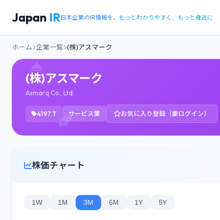
Japan
IR
日本企業のIR情報を、もっとわかりやすく、もっと身近に
ホーム
企業一覧
(株)アスマーク
(株)アスマーク
Asmarq Co., Ltd.
4197.T
サービス業
お気に入り登録（要ログイン）
株価チャート
1W
1M
3M
6M
1Y
5Y