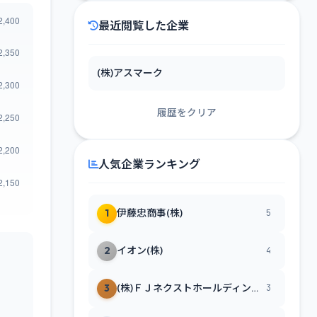
最近閲覧した企業
(株)アスマーク
履歴をクリア
人気企業ランキング
1
伊藤忠商事(株)
5
2
イオン(株)
4
3
(株)ＦＪネクストホールディングス
3