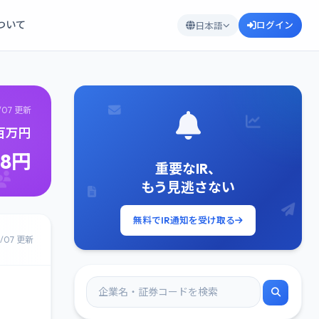
について
ログイン
日本語
/07 更新
3百万円
08円
重要なIR、
もう見逃さない
無料でIR通知を受け取る
8/07 更新