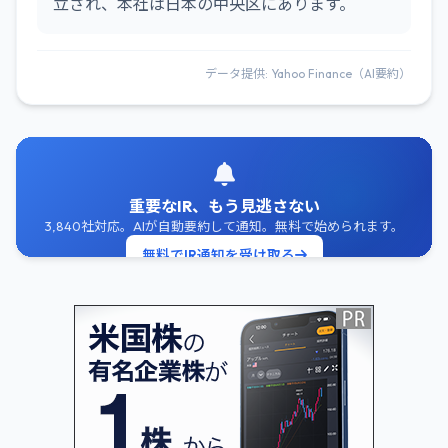
立され、本社は日本の中央区にあります。
データ提供: Yahoo Finance（AI要約）
重要なIR、もう見逃さない
3,840社対応。AIが自動要約して通知。無料で始められます。
無料でIR通知を受け取る