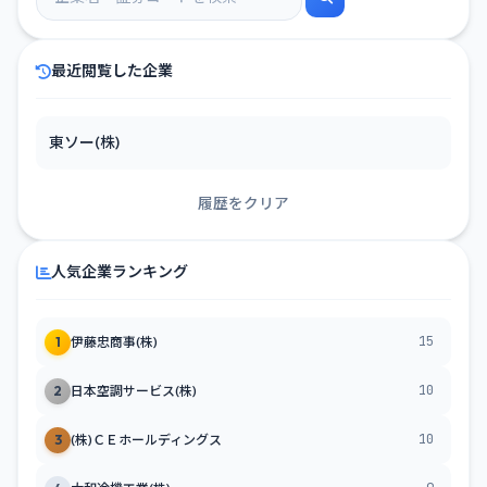
最近閲覧した企業
東ソー(株)
履歴をクリア
人気企業ランキング
15
1
伊藤忠商事(株)
10
2
日本空調サービス(株)
10
3
(株)ＣＥホールディングス