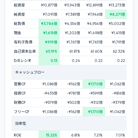
総資産
¥10,877億
¥11,943億
¥12,899億
¥13,273億
純資産
¥7,091億
¥7,389億
¥7,946億
¥8,271億
総負債
¥3,786億
¥4,554億
¥4,954億
¥5,002億
現金
¥1,615億
¥1,202億
¥1,498億
¥1,415億
有利子負債
¥919億
¥1,767億
¥1,763億
¥1,791億
自己資本比率
65.19%
61.87%
61.60%
62.32%
D/Eレシオ
0.13
0.24
0.22
0.22
キャッシュフロー
営業CF
¥1,086億
-¥162億
¥1,170億
¥1,062億
投資CF
-¥435億
-¥787億
-¥599億
-¥816億
財務CF
-¥579億
¥502億
-¥312億
-¥379億
フリーCF
¥1,086億
-¥162億
¥1,170億
¥1,062億
効率性
ROE
15.22%
6.81%
7.21%
7.01%