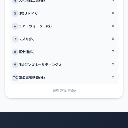
9
4
大和冷機工業(株)
8
5
(株)ＪＰＭＣ
8
6
エア・ウォーター(株)
8
7
スズキ(株)
7
8
富士通(株)
7
9
(株)ジンズホールディングス
7
TC
南海電気鉄道(株)
最終更新: 19:56