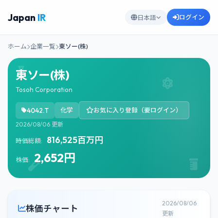
Japan
IR
ログイン
日本語
ホーム
企業一覧
東ソー(株)
東ソー(株)
Tosoh Corporation
4042.T
化学
お気に入り登録（要ログイン）
2026/08/06 更新
816,525百万円
時価総額:
2,652円
株価:
2026/08/06
株価チャート
更新