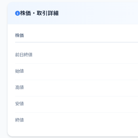
株価・取引詳細
株価
前日終値
始値
高値
安値
終値