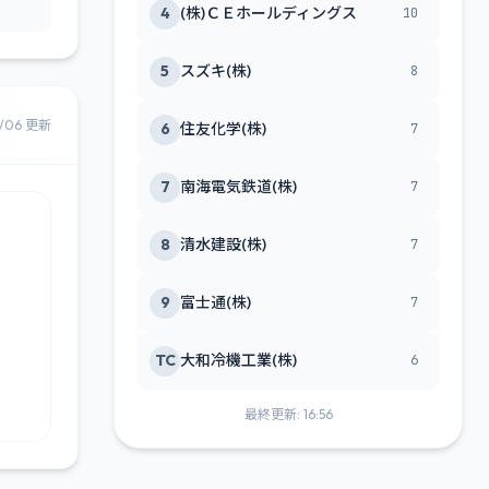
4
(株)ＣＥホールディングス
10
5
スズキ(株)
8
8/06 更新
6
住友化学(株)
7
7
南海電気鉄道(株)
7
8
清水建設(株)
7
9
富士通(株)
7
TC
大和冷機工業(株)
6
最終更新: 16:56