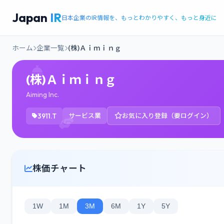
Japan
IR
日本企業のIR情報を、もっとわかりやすく、もっと身近に
ホーム
企業一覧
(株)Ａｉｍｉｎｇ
(株)Ａｉｍｉｎｇ
Aiming Inc.
3911.T
サービス業
お気に入り登録（要ログイン）
株価チャート
1W
1M
3M
6M
1Y
5Y