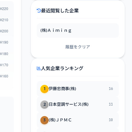
最近閲覧した企業
(株)Ａｉｍｉｎｇ
履歴をクリア
人気企業ランキング
1
伊藤忠商事(株)
16
2
日本空調サービス(株)
11
3
(株)ＪＰＭＣ
10