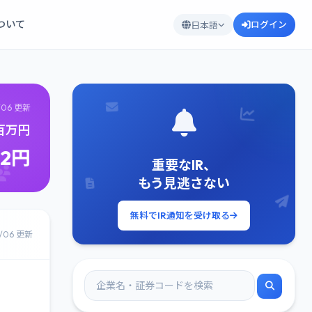
について
ログイン
日本語
/06 更新
6百万円
72円
重要なIR、
もう見逃さない
無料でIR通知を受け取る
8/06 更新