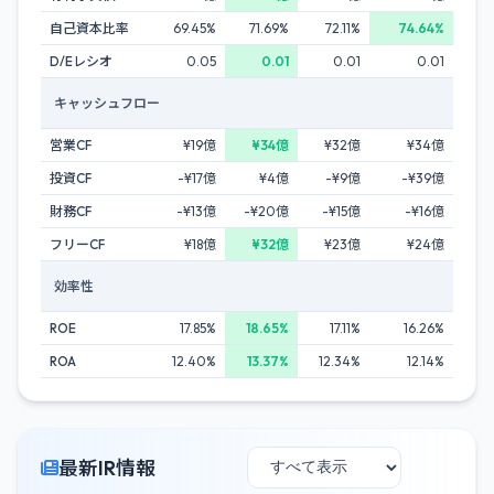
自己資本比率
69.45%
71.69%
72.11%
74.64%
D/Eレシオ
0.05
0.01
0.01
0.01
キャッシュフロー
営業CF
¥19億
¥34億
¥32億
¥34億
投資CF
-¥17億
¥4億
-¥9億
-¥39億
財務CF
-¥13億
-¥20億
-¥15億
-¥16億
フリーCF
¥18億
¥32億
¥23億
¥24億
効率性
ROE
17.85%
18.65%
17.11%
16.26%
ROA
12.40%
13.37%
12.34%
12.14%
最新IR情報