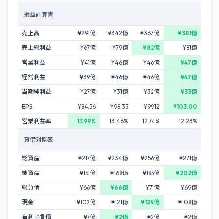
損益計算書
売上高
¥291億
¥342億
¥363億
¥381億
売上総利益
¥67億
¥79億
¥82億
¥81億
営業利益
¥41億
¥46億
¥46億
¥47億
経常利益
¥39億
¥46億
¥46億
¥47億
当期純利益
¥27億
¥31億
¥32億
¥33億
EPS
¥84.56
¥98.35
¥99.12
¥103.00
営業利益率
13.99%
13.46%
12.74%
12.23%
貸借対照表
総資産
¥217億
¥234億
¥256億
¥271億
純資産
¥151億
¥168億
¥185億
¥202億
総負債
¥66億
¥66億
¥71億
¥69億
現金
¥102億
¥121億
¥129億
¥108億
有利子負債
¥7億
¥2億
¥2億
¥2億