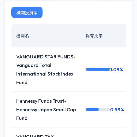
機関投資家
機関名
保有比率
VANGUARD STAR FUNDS-
Vanguard Total
1.09%
International Stock Index
Fund
Hennessy Funds Trust-
Hennessy Japan Small Cap
0.59%
Fund
VANGUARD TAX-