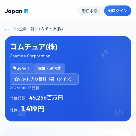
Japan
IR
ログイン
日本語
ホーム
企業一覧
コムチュア(株)
コムチュア(株)
Comture Corporation
3844.T
情報・通信業
お気に入り登録（要ログイン）
2026/08/07 更新
45,256百万円
時価総額:
1,419円
株価: