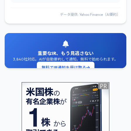
データ提供: Yahoo Finance（AI要約）
重要なIR、もう見逃さない
3,840社対応。AIが自動要約して通知。無料で始められます。
無料でIR通知を受け取る