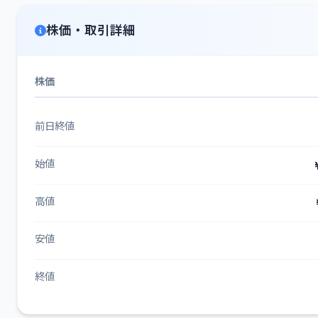
株価・取引詳細
株価
前日終値
始値
高値
安値
終値