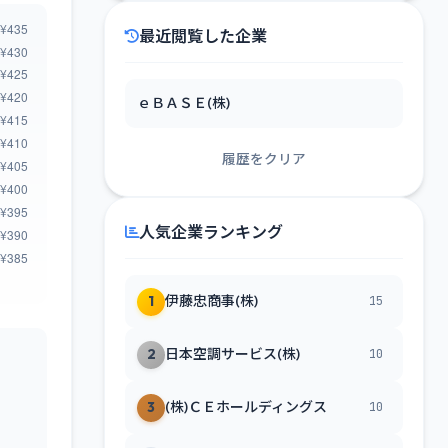
最近閲覧した企業
ｅＢＡＳＥ(株)
履歴をクリア
人気企業ランキング
1
伊藤忠商事(株)
15
2
日本空調サービス(株)
10
3
(株)ＣＥホールディングス
10