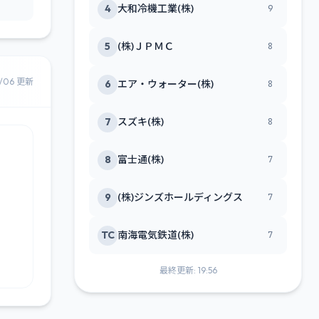
4
大和冷機工業(株)
9
5
(株)ＪＰＭＣ
8
8/06 更新
6
エア・ウォーター(株)
8
7
スズキ(株)
8
8
富士通(株)
7
9
(株)ジンズホールディングス
7
TC
南海電気鉄道(株)
7
最終更新: 19:56