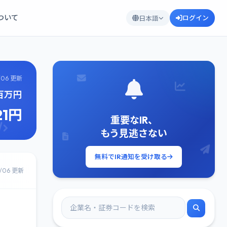
について
ログイン
日本語
/06 更新
0百万円
21円
重要なIR、
もう見逃さない
無料でIR通知を受け取る
8/06 更新