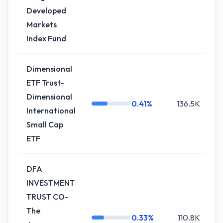
Developed
Markets
Index Fund
Dimensional
ETF Trust-
Dimensional
0.41%
136.5K
-
International
Small Cap
ETF
DFA
INVESTMENT
TRUST CO-
The
0.33%
110.8K
-