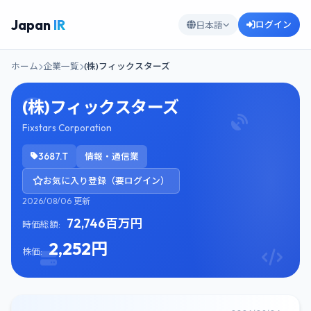
Japan
IR
ログイン
日本語
ホーム
企業一覧
(株)フィックスターズ
(株)フィックスターズ
Fixstars Corporation
3687.T
情報・通信業
お気に入り登録（要ログイン）
2026/08/06 更新
72,746百万円
時価総額:
2,252円
株価: