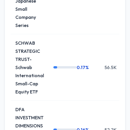
Japanese
Small
Company
Series
SCHWAB
STRATEGIC
TRUST-
Schwab
0.17%
56.5K
International
Small-Cap
Equity ETF
DFA
INVESTMENT
DIMENSIONS
0.16%
52.2K