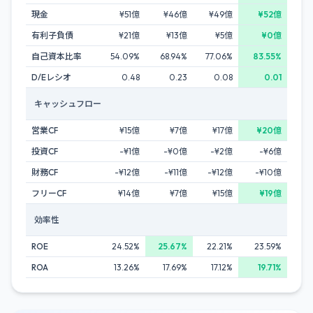
現金
¥51億
¥46億
¥49億
¥52億
有利子負債
¥21億
¥13億
¥5億
¥0億
自己資本比率
54.09%
68.94%
77.06%
83.55%
D/Eレシオ
0.48
0.23
0.08
0.01
キャッシュフロー
営業CF
¥15億
¥7億
¥17億
¥20億
投資CF
-¥1億
-¥0億
-¥2億
-¥6億
財務CF
-¥12億
-¥11億
-¥12億
-¥10億
フリーCF
¥14億
¥7億
¥15億
¥19億
効率性
ROE
24.52%
25.67%
22.21%
23.59%
ROA
13.26%
17.69%
17.12%
19.71%