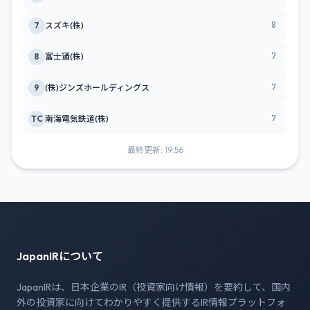
8
7
スズキ(株)
7
8
富士通(株)
7
9
(株)ジンズホールディングス
7
TC
南海電気鉄道(株)
最終更新: 19:56
JapanIRについて
JapanIRは、日本企業のIR（投資家向け情報）を要約して、国内
外の投資家に向けてわかりやすく提供するIR情報プラットフォ