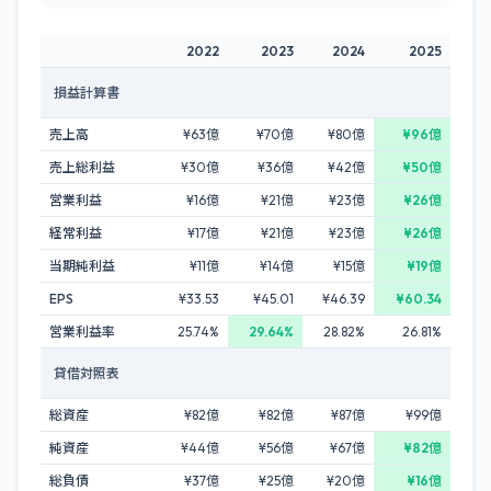
2022
2023
2024
2025
損益計算書
売上高
¥63億
¥70億
¥80億
¥96億
売上総利益
¥30億
¥36億
¥42億
¥50億
営業利益
¥16億
¥21億
¥23億
¥26億
経常利益
¥17億
¥21億
¥23億
¥26億
当期純利益
¥11億
¥14億
¥15億
¥19億
EPS
¥33.53
¥45.01
¥46.39
¥60.34
営業利益率
25.74%
29.64%
28.82%
26.81%
貸借対照表
総資産
¥82億
¥82億
¥87億
¥99億
純資産
¥44億
¥56億
¥67億
¥82億
総負債
¥37億
¥25億
¥20億
¥16億