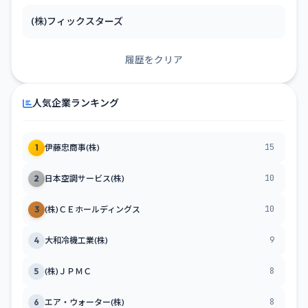
(株)フィックスターズ
履歴をクリア
人気企業ランキング
15
1
伊藤忠商事(株)
10
2
日本空調サービス(株)
10
3
(株)ＣＥホールディングス
9
4
大和冷機工業(株)
8
5
(株)ＪＰＭＣ
8
6
エア・ウォーター(株)