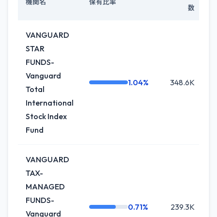
機関名
保有比率
数
VANGUARD
STAR
FUNDS-
Vanguard
1.04%
348.6K
Total
International
Stock Index
Fund
VANGUARD
TAX-
MANAGED
FUNDS-
0.71%
239.3K
Vanguard