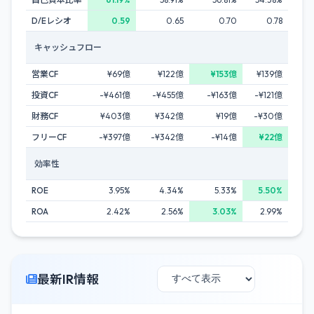
D/Eレシオ
0.59
0.65
0.70
0.78
キャッシュフロー
営業CF
¥69億
¥122億
¥153億
¥139億
投資CF
-¥461億
-¥455億
-¥163億
-¥121億
財務CF
¥403億
¥342億
¥19億
-¥30億
フリーCF
-¥397億
-¥342億
-¥14億
¥22億
効率性
ROE
3.95%
4.34%
5.33%
5.50%
ROA
2.42%
2.56%
3.03%
2.99%
最新IR情報