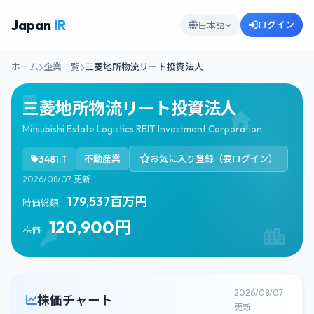
Japan
IR
ログイン
日本語
ホーム
企業一覧
三菱地所物流リート投資法人
三菱地所物流リート投資法人
Mitsubishi Estate Logistics REIT Investment Corporation
3481.T
不動産業
お気に入り登録（要ログイン）
2026/08/07 更新
179,537百万円
時価総額:
120,900円
株価:
2026/08/07
株価チャート
更新