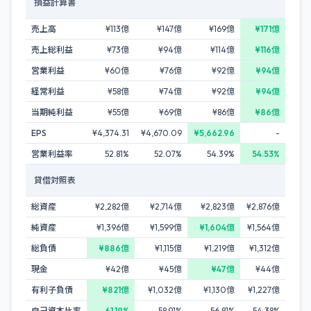
損益計算書
売上高
¥113億
¥147億
¥169億
¥171億
売上総利益
¥73億
¥94億
¥114億
¥116億
営業利益
¥60億
¥76億
¥92億
¥94億
経常利益
¥58億
¥74億
¥92億
¥94億
当期純利益
¥55億
¥69億
¥86億
¥86億
EPS
¥4,374.31
¥4,670.09
¥5,662.96
-
営業利益率
52.81%
52.07%
54.39%
54.53%
貸借対照表
総資産
¥2,282億
¥2,714億
¥2,823億
¥2,876億
純資産
¥1,396億
¥1,599億
¥1,604億
¥1,564億
総負債
¥886億
¥1,115億
¥1,219億
¥1,312億
現金
¥42億
¥45億
¥47億
¥44億
有利子負債
¥821億
¥1,032億
¥1,130億
¥1,227億
自己資本比率
61.19%
58.91%
56.81%
54.38%