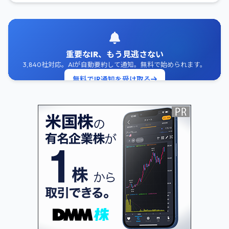
重要なIR、もう見逃さない
3,840社対応。AIが自動要約して通知。無料で始められます。
無料でIR通知を受け取る