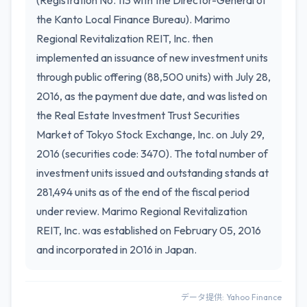
(Registration No. 113 with the Director-General of
the Kanto Local Finance Bureau). Marimo
Regional Revitalization REIT, Inc. then
implemented an issuance of new investment units
through public offering (88,500 units) with July 28,
2016, as the payment due date, and was listed on
the Real Estate Investment Trust Securities
Market of Tokyo Stock Exchange, Inc. on July 29,
2016 (securities code: 3470). The total number of
investment units issued and outstanding stands at
281,494 units as of the end of the fiscal period
under review. Marimo Regional Revitalization
REIT, Inc. was established on February 05, 2016
and incorporated in 2016 in Japan.
データ提供: Yahoo Finance