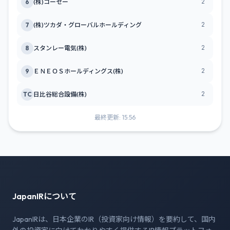
2
6
(株)コーセー
2
7
(株)ツカダ・グローバルホールディング
2
8
スタンレー電気(株)
2
9
ＥＮＥＯＳホールディングス(株)
2
TC
日比谷総合設備(株)
最終更新: 15:56
JapanIRについて
JapanIRは、日本企業のIR（投資家向け情報）を要約して、国内