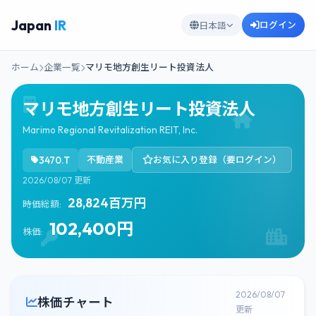
Japan
IR
ログイン
日本語
ホーム
企業一覧
マリモ地方創生リート投資法人
マリモ地方創生リート投資法人
Marimo Regional Revitalization REIT, Inc.
3470.T
不動産業
お気に入り登録（要ログイン）
2026/08/07 更新
28,824百万円
時価総額:
102,400円
株価:
2026/08/07
株価チャート
更新