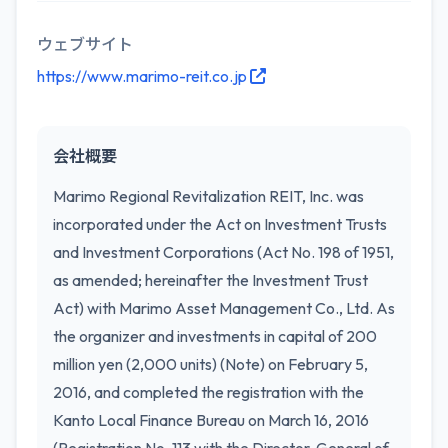
ウェブサイト
https://www.marimo-reit.co.jp
会社概要
Marimo Regional Revitalization REIT, Inc. was
incorporated under the Act on Investment Trusts
and Investment Corporations (Act No. 198 of 1951,
as amended; hereinafter the Investment Trust
Act) with Marimo Asset Management Co., Ltd. As
the organizer and investments in capital of 200
million yen (2,000 units) (Note) on February 5,
2016, and completed the registration with the
Kanto Local Finance Bureau on March 16, 2016