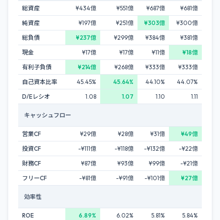
総資産
¥434億
¥551億
¥687億
¥681億
純資産
¥197億
¥251億
¥303億
¥300億
総負債
¥237億
¥299億
¥384億
¥381億
現金
¥17億
¥17億
¥11億
¥18億
有利子負債
¥214億
¥268億
¥333億
¥333億
自己資本比率
45.45%
45.64%
44.10%
44.07%
D/Eレシオ
1.08
1.07
1.10
1.11
キャッシュフロー
営業CF
¥29億
¥28億
¥31億
¥49億
投資CF
-¥111億
-¥118億
-¥132億
-¥22億
財務CF
¥87億
¥93億
¥99億
-¥21億
フリーCF
-¥81億
-¥91億
-¥101億
¥27億
効率性
ROE
6.89%
6.02%
5.81%
5.84%