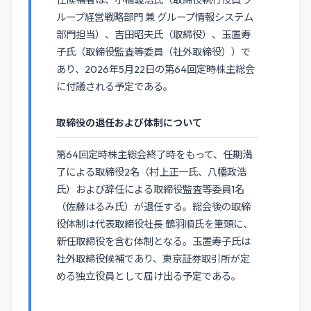
任候補者は、小橋義浩氏（取締役執行役員 グ
ループ経営戦略部門 兼 グループ情報システム
部門担当）、吉田昭夫氏（取締役）、玉置寿
子氏（取締役監査等委員（社外取締役））で
あり、2026年5月22日の第64回定時株主総会
に付議される予定である。
取締役の退任および体制について
第64回定時株主総会終了時をもって、任期満
了による取締役2名（村上正一氏、八幡政浩
氏）および辞任による取締役監査等委員1名
（佐藤はるみ氏）が退任する。総会後の取締
役体制は代表取締役社長 鶴羽順氏を筆頭に、
新任取締役を含む体制となる。玉置寿子氏は
社外取締役候補であり、東京証券取引所が定
める独立役員として届け出る予定である。