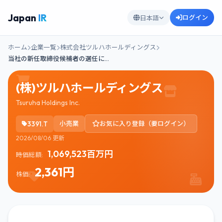
Japan
IR
ログイン
日本語
ホーム
企業一覧
株式会社ツルハホールディングス
当社の新任取締役候補者の選任に…
(株)ツルハホールディングス
Tsuruha Holdings Inc.
3391.T
小売業
お気に入り登録（要ログイン）
2026/08/06 更新
1,069,523百万円
時価総額:
2,361円
株価: