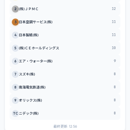
12
2
(株)ＪＰＭＣ
11
3
日本空調サービス(株)
11
4
日本製紙(株)
10
5
(株)ＣＥホールディングス
9
6
エア・ウォーター(株)
8
7
スズキ(株)
8
8
南海電気鉄道(株)
8
9
オリックス(株)
8
TC
ニデック(株)
最終更新: 12:56