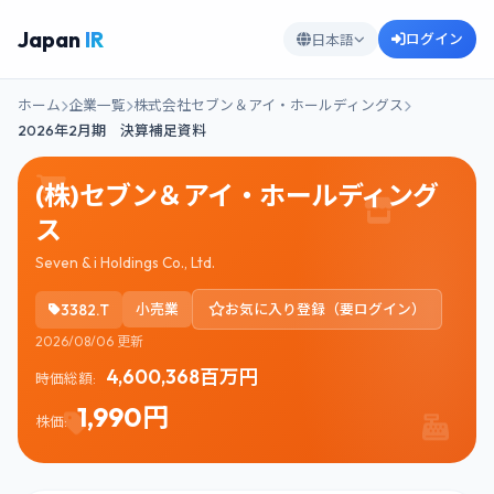
Japan
IR
ログイン
日本語
ホーム
企業一覧
株式会社セブン＆アイ・ホールディングス
2026年2月期 決算補足資料
(株)セブン＆アイ・ホールディング
ス
Seven & i Holdings Co., Ltd.
3382.T
小売業
お気に入り登録（要ログイン）
2026/08/06 更新
4,600,368百万円
時価総額:
1,990円
株価: