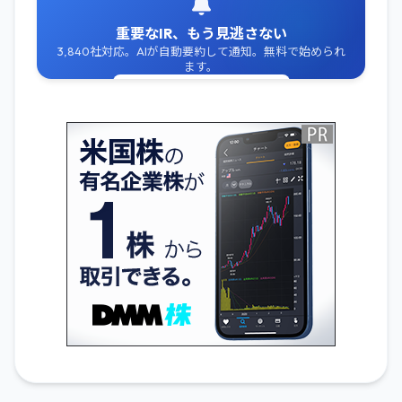
重要なIR、もう見逃さない
3,840社対応。AIが自動要約して通知。無料で始められ
ます。
無料でIR通知を受け取る