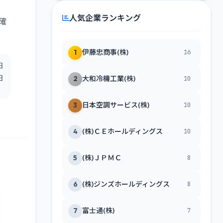
人気企業ランキング
確
1
伊藤忠商事(株)
16
日
日
2
大和冷機工業(株)
10
3
日本空調サービス(株)
10
4
(株)ＣＥホールディングス
10
5
(株)ＪＰＭＣ
8
6
(株)ジンズホールディングス
8
7
富士通(株)
7