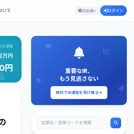
について
ログイン
日本語
/06 更新
9百万円
00円
重要なIR、
もう見逃さない
無料でIR通知を受け取る
の