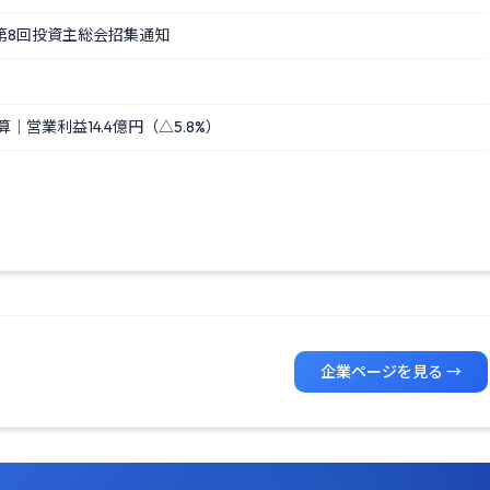
期第8回投資主総会招集通知
営業利益14.4億円（△5.8%）
企業ページを見る →