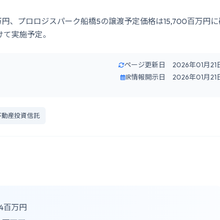
万円、プロロジスパーク船橋5の譲渡予定価格は15,700百万円に
かけて実施予定。
ページ更新日 2026年01月21
IR情報開示日 2026年01月21
不動産投資信託
04百万円