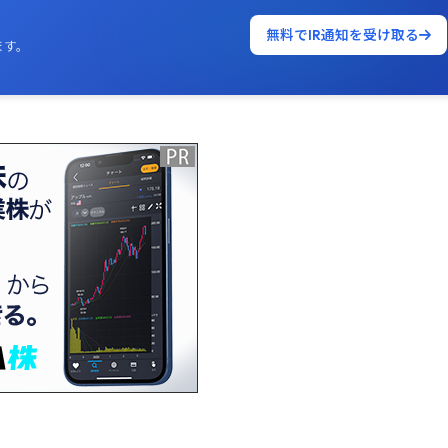
無料でIR通知を受け取る
ます。