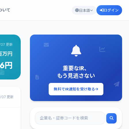
について
ログイン
日本語
/07 更新
0百万円
26円
重要なIR、
もう見逃さない
無料でIR通知を受け取る
8/07 更新