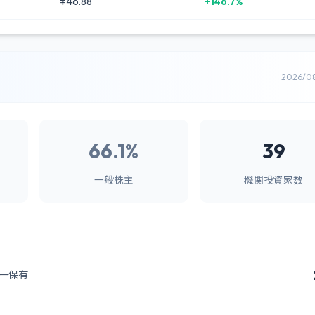
¥46.88
+146.7%
2026/0
66.1%
39
一般株主
機関投資家数
ー保有