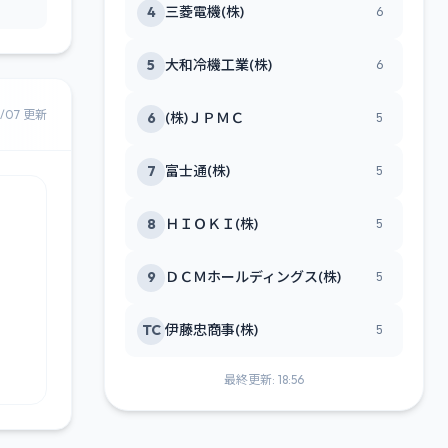
4
三菱電機(株)
6
5
大和冷機工業(株)
6
8/07 更新
6
(株)ＪＰＭＣ
5
7
富士通(株)
5
8
ＨＩＯＫＩ(株)
5
9
ＤＣＭホールディングス(株)
5
TC
伊藤忠商事(株)
5
最終更新: 18:56