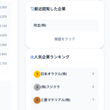
最近閲覧した企業
地主(株)
履歴をクリア
人気企業ランキング
1
日本オラクル(株)
9
2
(株)フジクラ
8
3
三菱マテリアル(株)
7