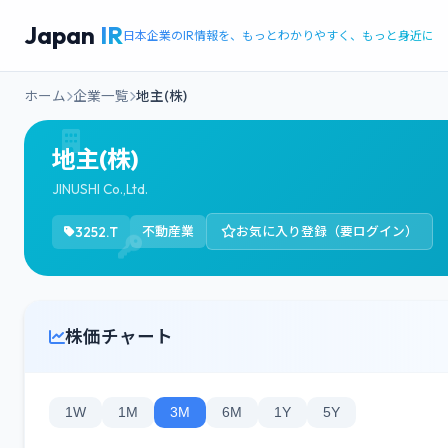
Japan
IR
日本企業のIR情報を、もっとわかりやすく、もっと身近に
ホーム
企業一覧
地主(株)
地主(株)
JINUSHI Co.,Ltd.
3252.T
不動産業
お気に入り登録（要ログイン）
株価チャート
1W
1M
3M
6M
1Y
5Y