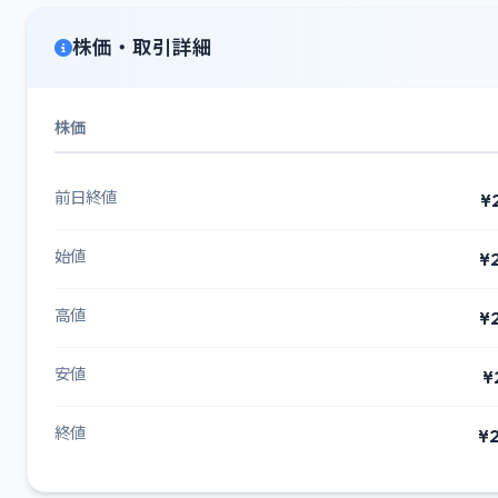
株価・取引詳細
株価
前日終値
¥
始値
¥
高値
¥
安値
¥
終値
¥2