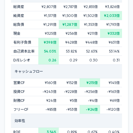
総資産
¥2,807億
¥2,787億
¥2,855億
¥3,826億
純資産
¥1,517億
¥1,500億
¥1,502億
¥2,033億
総負債
¥1,291億
¥1,287億
¥1,353億
¥1,793億
現金
¥325億
¥256億
¥211億
¥332億
有利子負債
¥398億
¥428億
¥448億
¥631億
自己資本比率
54.03%
53.82%
52.63%
53.14%
D/Eレシオ
0.26
0.29
0.30
0.31
キャッシュフロー
営業CF
¥160億
¥152億
¥215億
¥145億
投資CF
-¥243億
-¥228億
-¥256億
-¥163億
財務CF
¥24億
¥5億
-¥4億
¥69億
フリーCF
-¥85億
-¥53億
-¥24億
-¥120億
効率性
ROE
3.54%
0.89%
0.67%
0.40%