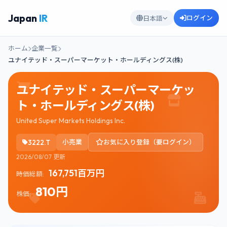
Japan
IR
ログイン
日本語
ホーム
企業一覧
ユナイテッド・スーパーマーケット・ホールディングス(株)
ユナイテッド・スーパーマーケッ
ト・ホールディングス(株)
United Super Markets Holdings Inc.
3222.T
小売業
お気に入り登録（要ログイン）
2026/08/07 更新
167,751百万円
時価総額:
810円
株価: