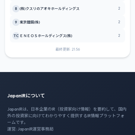
2
8
(株)クスリのアオキホールディングス
2
9
東京鐵鋼(株)
2
TC
ＥＮＥＯＳホールディングス(株)
最終更新: 21:56
JapanIRについて
JapanIRは、日本企業のIR（投資家向け情報）を要約して、国内
外の投資家に向けてわかりやすく提供するIR情報プラットフォ
ームです。
運営: JapanIR運営事務局