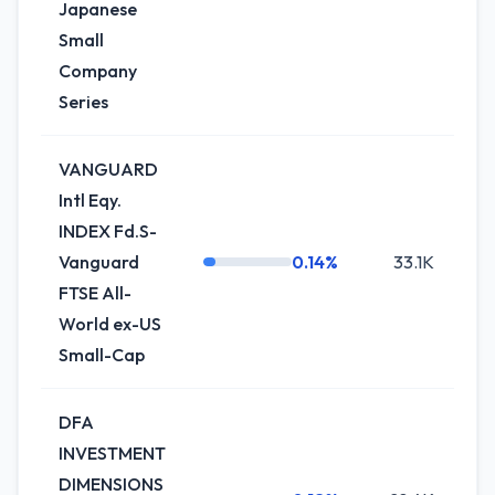
Japanese
Small
Company
Series
VANGUARD
Intl Eqy.
INDEX Fd.S-
Vanguard
0.14%
33.1K
0.
FTSE All-
World ex-US
Small-Cap
DFA
INVESTMENT
DIMENSIONS