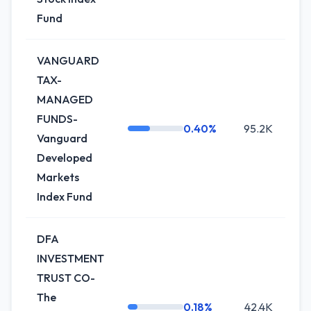
Fund
VANGUARD
TAX-
MANAGED
FUNDS-
0.40%
95.2K
0.
Vanguard
Developed
Markets
Index Fund
DFA
INVESTMENT
TRUST CO-
The
0.18%
42.4K
+4