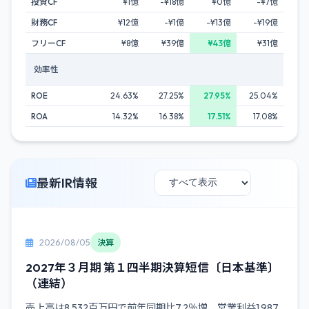
投資CF
¥1億
-¥18億
¥0億
-¥7億
財務CF
¥12億
-¥1億
-¥13億
-¥19億
フリーCF
¥8億
¥39億
¥43億
¥31億
効率性
ROE
24.63%
27.25%
27.95%
25.04%
ROA
14.32%
16.38%
17.51%
17.08%
最新IR情報
2026/08/05
決算
2027年３月期 第１四半期決算短信〔日本基準〕
（連結）
売上高は8,532百万円で前年同期比7.2％増、営業利益1,987