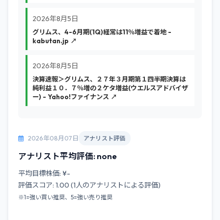
2026年8月5日
グリムス、4-6月期(1Q)経常は11％増益で着地 -
kabutan.jp ↗
2026年8月5日
決算速報＞グリムス、２７年３月期第１四半期決算は
純利益１０．７％増の２ケタ増益(ウエルスアドバイザ
ー) - Yahoo!ファイナンス ↗
2026年08月07日
アナリスト評価
アナリスト平均評価: none
平均目標株価: ¥-
評価スコア: 1.00 (1人のアナリストによる評価)
※1=強い買い推奨、5=強い売り推奨