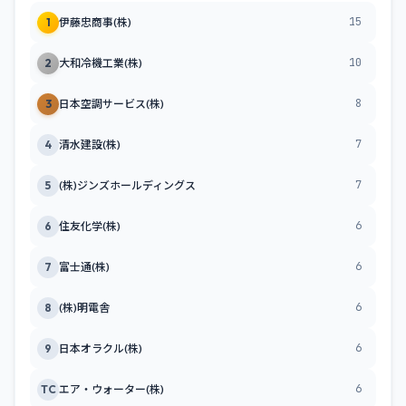
15
1
伊藤忠商事(株)
10
2
大和冷機工業(株)
8
3
日本空調サービス(株)
7
4
清水建設(株)
7
5
(株)ジンズホールディングス
6
6
住友化学(株)
6
7
富士通(株)
6
8
(株)明電舎
6
9
日本オラクル(株)
6
TC
エア・ウォーター(株)