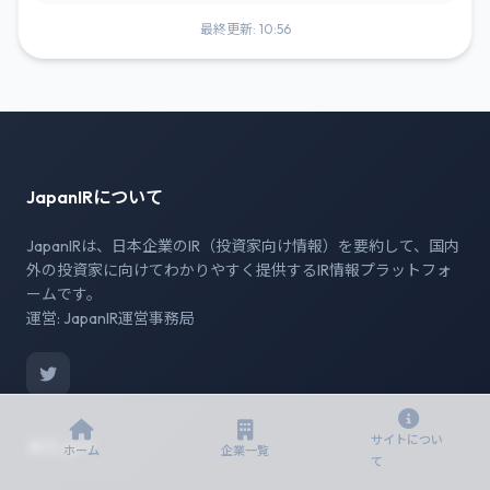
最終更新: 10:56
JapanIRについて
JapanIRは、日本企業のIR（投資家向け情報）を要約して、国内
外の投資家に向けてわかりやすく提供するIR情報プラットフォ
ームです。
運営: JapanIR運営事務局
サイトについ
メニュー
ホーム
企業一覧
て