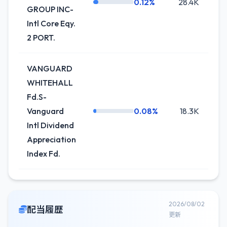
0.12%
28.4K
0.
GROUP INC-
Intl Core Eqy.
2 PORT.
VANGUARD
WHITEHALL
Fd.S-
Vanguard
0.08%
18.3K
+1
Intl Dividend
Appreciation
Index Fd.
2026/08/02
配当履歴
更新