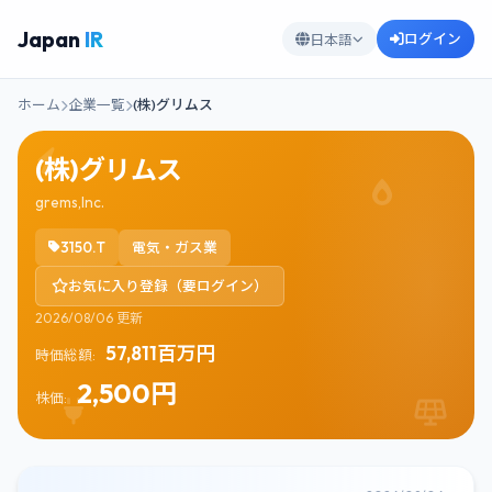
Japan
IR
ログイン
日本語
ホーム
企業一覧
(株)グリムス
(株)グリムス
grems,Inc.
3150.T
電気・ガス業
お気に入り登録（要ログイン）
2026/08/06 更新
57,811百万円
時価総額:
2,500円
株価: