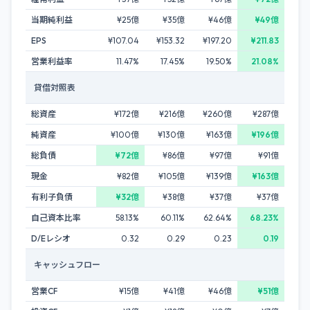
当期純利益
¥25億
¥35億
¥46億
¥49億
EPS
¥107.04
¥153.32
¥197.20
¥211.83
営業利益率
11.47%
17.45%
19.50%
21.08%
貸借対照表
総資産
¥172億
¥216億
¥260億
¥287億
純資産
¥100億
¥130億
¥163億
¥196億
総負債
¥72億
¥86億
¥97億
¥91億
現金
¥82億
¥105億
¥139億
¥163億
有利子負債
¥32億
¥38億
¥37億
¥37億
自己資本比率
58.13%
60.11%
62.64%
68.23%
D/Eレシオ
0.32
0.29
0.23
0.19
キャッシュフロー
営業CF
¥15億
¥41億
¥46億
¥51億