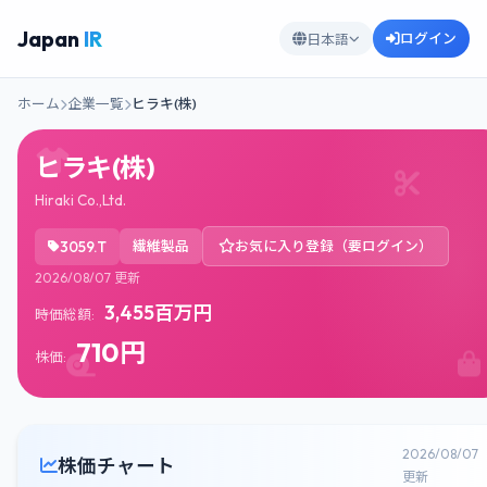
Japan
IR
ログイン
日本語
ホーム
企業一覧
ヒラキ(株)
ヒラキ(株)
Hiraki Co.,Ltd.
3059.T
繊維製品
お気に入り登録（要ログイン）
2026/08/07 更新
3,455百万円
時価総額:
710円
株価:
2026/08/07
株価チャート
更新