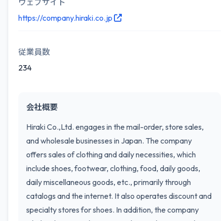
ウェブサイト
https://company.hiraki.co.jp
従業員数
234
会社概要
Hiraki Co.,Ltd. engages in the mail-order, store sales,
and wholesale businesses in Japan. The company
offers sales of clothing and daily necessities, which
include shoes, footwear, clothing, food, daily goods,
daily miscellaneous goods, etc., primarily through
catalogs and the internet. It also operates discount and
specialty stores for shoes. In addition, the company