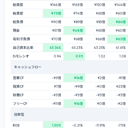
総資産
¥164億
¥163億
¥150億
¥144億
純資産
¥75億
¥74億
¥65億
¥60億
総負債
¥90億
¥89億
¥85億
¥84億
現金
¥57億
¥68億
¥65億
¥60億
有利子負債
¥70億
¥68億
¥66億
¥65億
自己資本比率
45.34%
45.23%
43.25%
41.61%
D/Eレシオ
0.94
0.93
1.02
1.08
キャッシュフロー
営業CF
-¥9億
¥14億
¥2億
-¥1億
投資CF
¥7億
-¥9億
-¥0億
¥23億
財務CF
-¥3億
-¥3億
-¥3億
-¥3億
フリーCF
-¥11億
¥14億
¥0億
-¥2億
効率性
ROE
1.50%
-0.21%
-11.91%
-7.11%