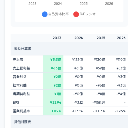
2023
2024
2025
2026
損益計算書
売上高
¥143億
¥133億
¥130億
¥119億
売上総利益
¥66億
¥61億
¥59億
¥53億
営業利益
¥2億
-¥0億
-¥0億
-¥3億
経常利益
¥2億
¥0億
-¥6億
-¥3億
当期純利益
¥1億
-¥0億
-¥8億
-¥4億
EPS
¥22.94
-¥3.12
-¥158.59
-
営業利益率
1.09%
-0.35%
-0.03%
-2.69%
貸借対照表