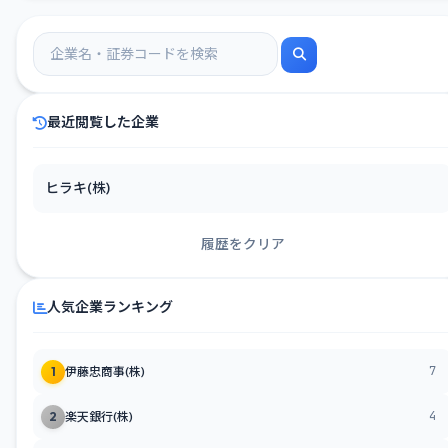
最近閲覧した企業
ヒラキ(株)
履歴をクリア
人気企業ランキング
7
1
伊藤忠商事(株)
4
2
楽天銀行(株)