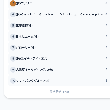
3
3
(株)フジクラ
3
4
(株)Ｇｅｎｋｉ Ｇｌｏｂａｌ Ｄｉｎｉｎｇ Ｃｏｎｃｅｐｔｓ
3
5
三菱電機(株)
3
6
日本ヒューム(株)
3
7
グローリー(株)
3
8
(株)エイチ・アイ・エス
3
9
大黒屋ホールディングス(株)
2
TC
ソフトバンクグループ(株)
最終更新: 19:56