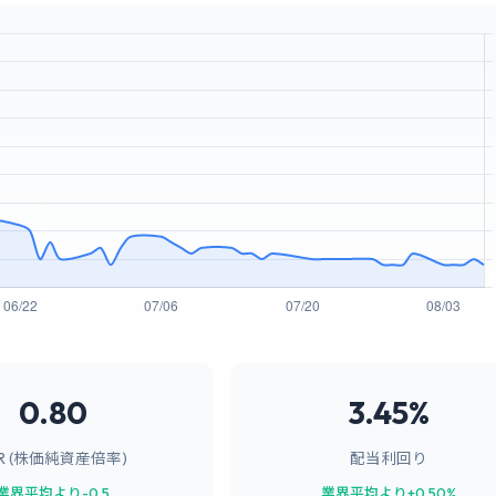
0.80
3.45%
BR (株価純資産倍率)
配当利回り
業界平均より-0.5
業界平均より+0.50%