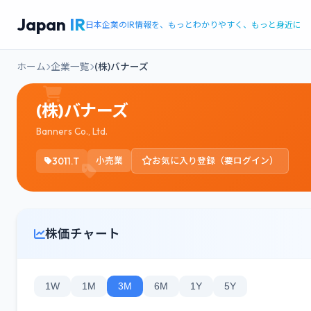
Japan
IR
日本企業のIR情報を、もっとわかりやすく、もっと身近に
ホーム
企業一覧
(株)バナーズ
(株)バナーズ
Banners Co., Ltd.
3011.T
小売業
お気に入り登録（要ログイン）
株価チャート
1W
1M
3M
6M
1Y
5Y