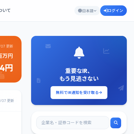
について
ログイン
日本語
/07 更新
4百万円
44円
重要なIR、
もう見逃さない
無料でIR通知を受け取る
8/07 更新