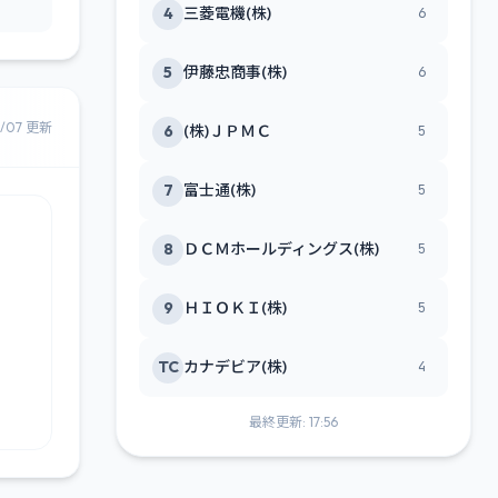
4
三菱電機(株)
6
5
伊藤忠商事(株)
6
8/07 更新
6
(株)ＪＰＭＣ
5
7
富士通(株)
5
8
ＤＣＭホールディングス(株)
5
9
ＨＩＯＫＩ(株)
5
TC
カナデビア(株)
4
最終更新: 17:56