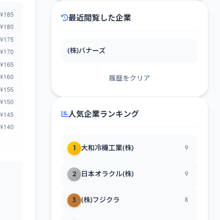
最近閲覧した企業
(株)バナーズ
履歴をクリア
人気企業ランキング
1
大和冷機工業(株)
9
2
日本オラクル(株)
9
3
(株)フジクラ
8