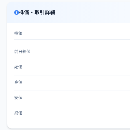
株価・取引詳細
株価
前日終値
始値
高値
安値
終値