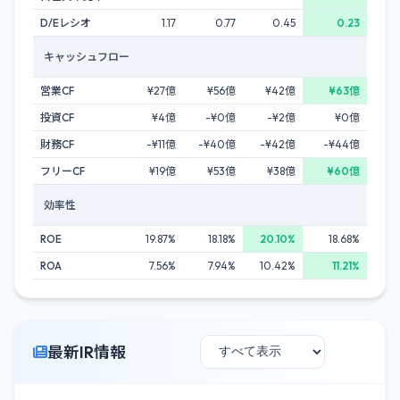
D/Eレシオ
1.17
0.77
0.45
0.23
キャッシュフロー
営業CF
¥27億
¥56億
¥42億
¥63億
投資CF
¥4億
-¥0億
-¥2億
¥0億
財務CF
-¥11億
-¥40億
-¥42億
-¥44億
フリーCF
¥19億
¥53億
¥38億
¥60億
効率性
ROE
19.87%
18.18%
20.10%
18.68%
ROA
7.56%
7.94%
10.42%
11.21%
最新IR情報