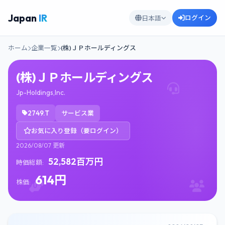
Japan
IR
ログイン
日本語
ホーム
企業一覧
(株)ＪＰホールディングス
(株)ＪＰホールディングス
Jp-Holdings,Inc.
2749.T
サービス業
お気に入り登録（要ログイン）
2026/08/07 更新
52,582百万円
時価総額:
614円
株価: