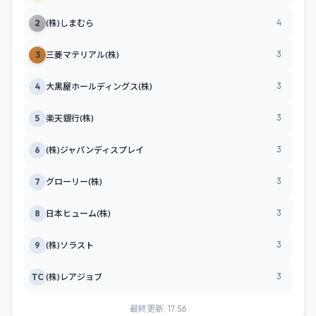
4
2
(株)しまむら
3
3
三菱マテリアル(株)
3
4
大黒屋ホールディングス(株)
3
5
楽天銀行(株)
3
6
(株)ジャパンディスプレイ
3
7
グローリー(株)
3
8
日本ヒューム(株)
3
9
(株)ソラスト
3
TC
(株)レアジョブ
最終更新: 17:56