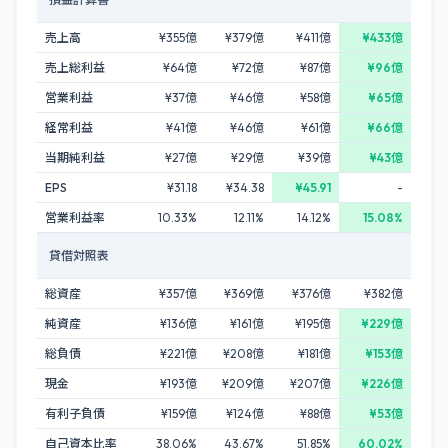
売上高
¥355億
¥379億
¥411億
¥433億
売上総利益
¥64億
¥72億
¥87億
¥96億
営業利益
¥37億
¥46億
¥58億
¥65億
経常利益
¥41億
¥46億
¥61億
¥66億
当期純利益
¥27億
¥29億
¥39億
¥43億
EPS
¥31.18
¥34.38
¥45.91
-
営業利益率
10.33%
12.11%
14.12%
15.08%
貸借対照表
総資産
¥357億
¥369億
¥376億
¥382億
純資産
¥136億
¥161億
¥195億
¥229億
総負債
¥221億
¥208億
¥181億
¥153億
現金
¥193億
¥209億
¥207億
¥226億
有利子負債
¥159億
¥124億
¥88億
¥53億
自己資本比率
38.06%
43.67%
51.85%
60.02%