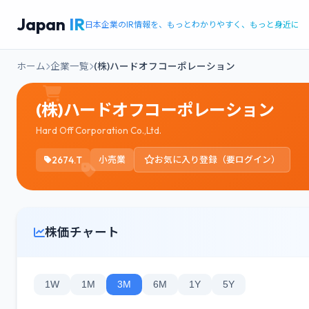
Japan
IR
日本企業のIR情報を、もっとわかりやすく、もっと身近に
ホーム
企業一覧
(株)ハードオフコーポレーション
(株)ハードオフコーポレーション
Hard Off Corporation Co.,Ltd.
2674.T
小売業
お気に入り登録（要ログイン）
株価チャート
1W
1M
3M
6M
1Y
5Y