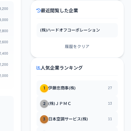
最近閲覧した企業
(株)ハードオフコーポレーション
履歴をクリア
人気企業ランキング
1
伊藤忠商事(株)
27
2
(株)ＪＰＭＣ
13
3
日本空調サービス(株)
11