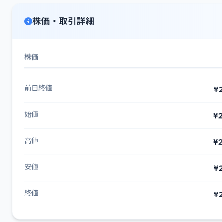
株価・取引詳細
株価
前日終値
¥
始値
¥2
高値
¥2
安値
¥
終値
¥