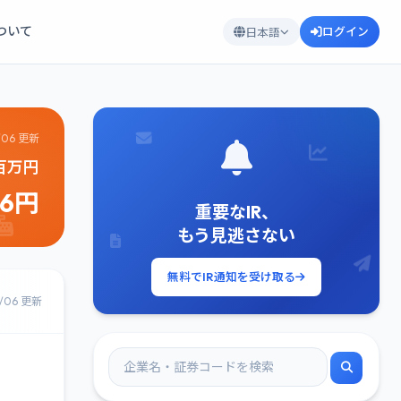
について
ログイン
日本語
/06 更新
5百万円
56円
重要なIR、
もう見逃さない
無料でIR通知を受け取る
8/06 更新