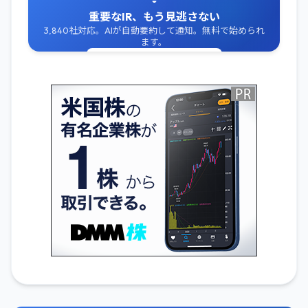
重要なIR、もう見逃さない
3,840社対応。AIが自動要約して通知。無料で始められ
ます。
無料でIR通知を受け取る