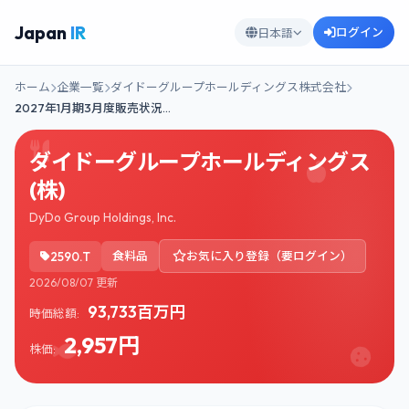
Japan
IR
ログイン
日本語
ホーム
企業一覧
ダイドーグループホールディングス株式会社
2027年1月期3月度販売状況…
ダイドーグループホールディングス
(株)
DyDo Group Holdings, Inc.
2590.T
食料品
お気に入り登録（要ログイン）
2026/08/07 更新
93,733百万円
時価総額:
2,957円
株価: