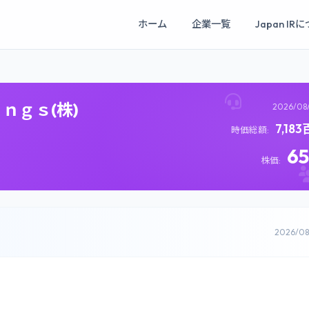
ホーム
企業一覧
Japan IR
ｎｇｓ(株)
2026/08
7,18
時価総額:
6
株価:
2026/0