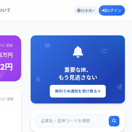
について
ログイン
日本語
/07 更新
3百万円
52円
重要なIR、
もう見逃さない
無料でIR通知を受け取る
8/07 更新