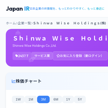
Japan
IR
日本企業のIR情報を、もっとわかりやすく、もっと身近に
ホーム
企業一覧
Ｓｈｉｎｗａ Ｗｉｓｅ Ｈｏｌｄｉｎｇｓ(株)
Ｓｈｉｎｗａ Ｗｉｓｅ Ｈｏｌｄｉ
Shinwa Wise Holdings Co.,Ltd.
2437.T
サービス業
お気に入り登録（要ログイン）
株価チャート
1W
1M
3M
6M
1Y
5Y