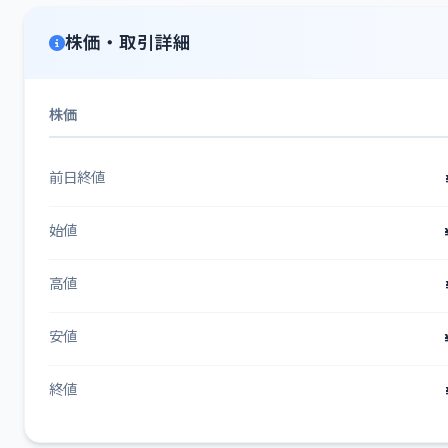
株価・取引詳細
株価
前日終値
始値
高値
安値
終値