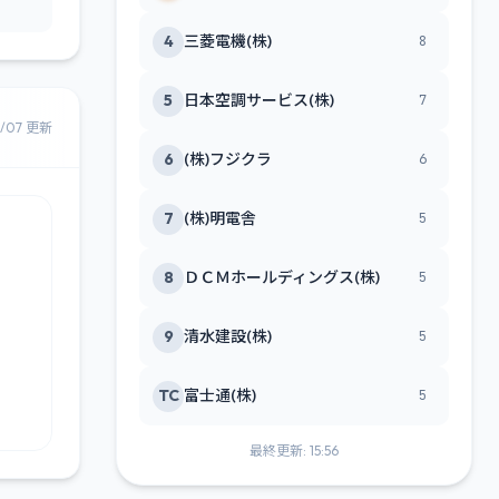
4
三菱電機(株)
8
5
日本空調サービス(株)
7
8/07 更新
6
(株)フジクラ
6
7
(株)明電舎
5
8
ＤＣＭホールディングス(株)
5
9
清水建設(株)
5
TC
富士通(株)
5
最終更新: 15:56