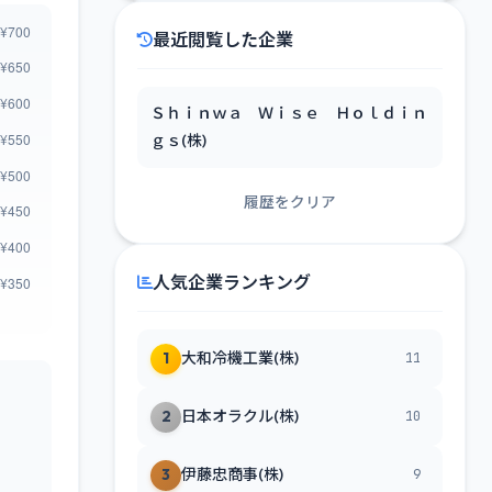
最近閲覧した企業
Ｓｈｉｎｗａ Ｗｉｓｅ Ｈｏｌｄｉｎ
ｇｓ(株)
履歴をクリア
人気企業ランキング
1
大和冷機工業(株)
11
2
日本オラクル(株)
10
3
伊藤忠商事(株)
9