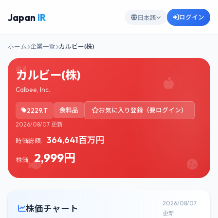
Japan
IR
ログイン
日本語
ホーム
企業一覧
カルビー(株)
カルビー(株)
Calbee, Inc.
2229.T
食料品
お気に入り登録（要ログイン）
2026/08/07 更新
364,641百万円
時価総額:
2,999円
株価:
2026/08/07
株価チャート
更新