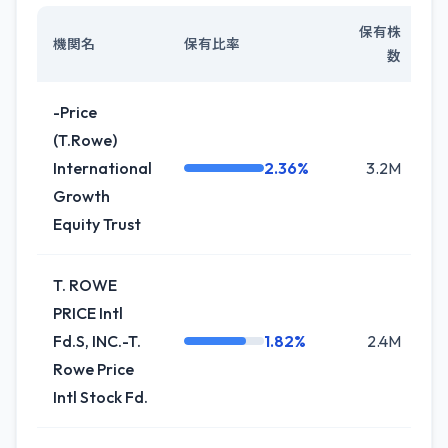
保有株
機関名
保有比率
数
-Price
(T.Rowe)
International
2.36%
3.2M
-
Growth
Equity Trust
T. ROWE
PRICE Intl
Fd.S, INC.-T.
1.82%
2.4M
Rowe Price
Intl Stock Fd.