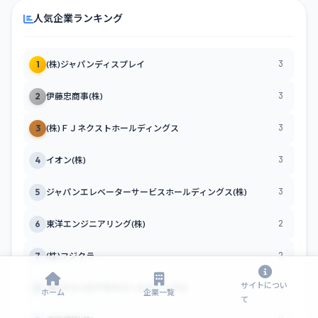
人気企業ランキング
3
1
(株)ジャパンディスプレイ
3
2
伊藤忠商事(株)
3
3
(株)ＦＪネクストホールディングス
3
4
イオン(株)
3
5
ジャパンエレベーターサービスホールディングス(株)
2
6
東洋エンジニアリング(株)
2
7
(株)フジクラ
サイトについ
2
8
(株)クスリのアオキホールディングス
ホーム
企業一覧
て