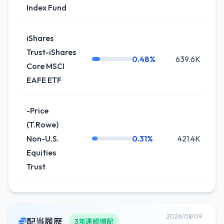
Index Fund
iShares
Trust-iShares
0.48%
639.6K
Core MSCI
EAFE ETF
-Price
(T.Rowe)
Non-U.S.
0.31%
421.4K
-
Equities
Trust
2026/08/09
配当履歴
3年連続増配