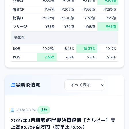
営業CF
¥223億
¥193億
¥244億
¥391億
投資CF
¥36億
-¥203億
-¥353億
-¥286億
財務CF
-¥252億
-¥200億
¥169億
¥25億
フリーCF
¥88億
-¥74億
-¥68億
¥96億
効率性
ROE
10.29%
8.48%
10.37%
10.17%
ROA
7.63%
6.18%
6.81%
6.54%
最新IR情報
2026/07/30
決算
2027年3月期第1四半期決算短信【カルビー】売
上高86,759百万円（前年比+5.5%）