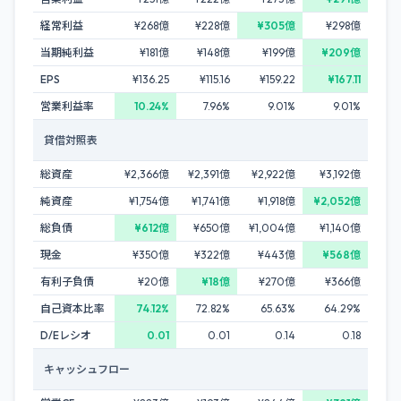
経常利益
¥268億
¥228億
¥305億
¥298億
当期純利益
¥181億
¥148億
¥199億
¥209億
EPS
¥136.25
¥115.16
¥159.22
¥167.11
営業利益率
10.24%
7.96%
9.01%
9.01%
貸借対照表
総資産
¥2,366億
¥2,391億
¥2,922億
¥3,192億
純資産
¥1,754億
¥1,741億
¥1,918億
¥2,052億
総負債
¥612億
¥650億
¥1,004億
¥1,140億
現金
¥350億
¥322億
¥443億
¥568億
有利子負債
¥20億
¥18億
¥270億
¥366億
自己資本比率
74.12%
72.82%
65.63%
64.29%
D/Eレシオ
0.01
0.01
0.14
0.18
キャッシュフロー