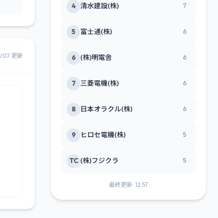
4
清水建設(株)
7
5
富士通(株)
6
8/07 更新
6
(株)明電舎
6
7
三菱電機(株)
6
8
日本オラクル(株)
6
9
ヒロセ電機(株)
5
TC
(株)フジクラ
5
最終更新: 12:57