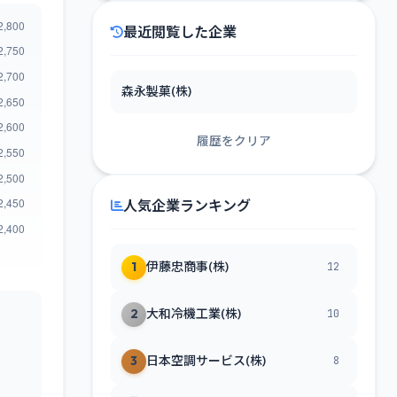
最近閲覧した企業
森永製菓(株)
履歴をクリア
人気企業ランキング
1
伊藤忠商事(株)
12
2
大和冷機工業(株)
10
3
日本空調サービス(株)
8