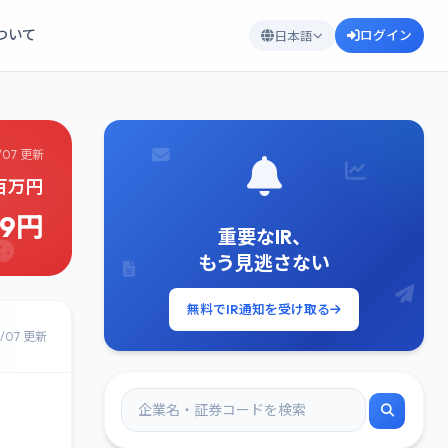
について
ログイン
日本語
/07 更新
6百万円
89円
重要なIR、
もう見逃さない
無料でIR通知を受け取る
8/07 更新