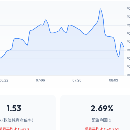
1.53
2.69%
BR (株価純資産倍率)
配当利回り
業界平均より+0.3
業界平均より-0.26%