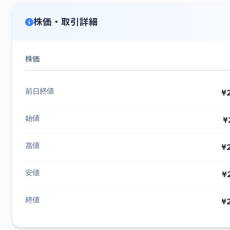
株価・取引詳細
株価
前日終値
¥
始値
¥
高値
¥
安値
¥
終値
¥