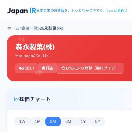
Japan
IR
日本企業のIR情報を、もっとわかりやすく、もっと身近に
ホーム
企業一覧
森永製菓(株)
森永製菓(株)
Morinaga&Co., Ltd.
2201.T
食料品
お気に入り登録（要ログイン）
株価チャート
1W
1M
3M
6M
1Y
5Y