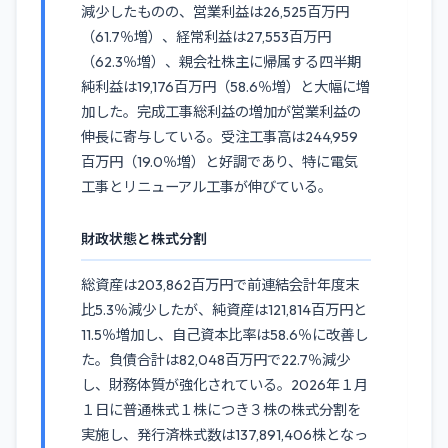
減少したものの、営業利益は26,525百万円
（61.7％増）、経常利益は27,553百万円
（62.3％増）、親会社株主に帰属する四半期
純利益は19,176百万円（58.6％増）と大幅に増
加した。完成工事総利益の増加が営業利益の
伸長に寄与している。受注工事高は244,959
百万円（19.0％増）と好調であり、特に電気
工事とリニューアル工事が伸びている。
財政状態と株式分割
総資産は203,862百万円で前連結会計年度末
比5.3％減少したが、純資産は121,814百万円と
11.5％増加し、自己資本比率は58.6％に改善し
た。負債合計は82,048百万円で22.7％減少
し、財務体質が強化されている。2026年１月
１日に普通株式１株につき３株の株式分割を
実施し、発行済株式数は137,891,406株となっ