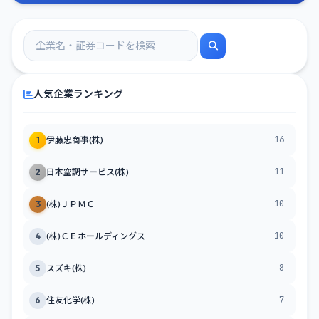
人気企業ランキング
16
1
伊藤忠商事(株)
11
2
日本空調サービス(株)
10
3
(株)ＪＰＭＣ
10
4
(株)ＣＥホールディングス
8
5
スズキ(株)
7
6
住友化学(株)