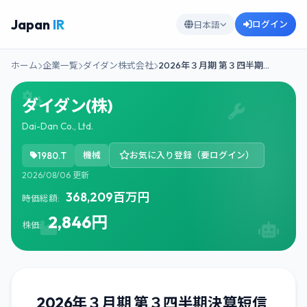
Japan
IR
ログイン
日本語
ホーム
企業一覧
ダイダン株式会社
2026年３月期 第３四半期…
ダイダン(株)
Dai-Dan Co., Ltd.
1980.T
機械
お気に入り登録（要ログイン）
2026/08/06 更新
368,209百万円
時価総額:
2,846円
株価:
2026年３月期 第３四半期決算短信