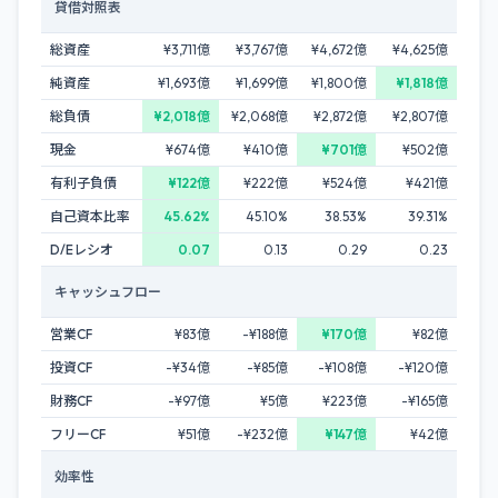
貸借対照表
総資産
¥3,711億
¥3,767億
¥4,672億
¥4,625億
純資産
¥1,693億
¥1,699億
¥1,800億
¥1,818億
総負債
¥2,018億
¥2,068億
¥2,872億
¥2,807億
現金
¥674億
¥410億
¥701億
¥502億
有利子負債
¥122億
¥222億
¥524億
¥421億
自己資本比率
45.62%
45.10%
38.53%
39.31%
D/Eレシオ
0.07
0.13
0.29
0.23
キャッシュフロー
営業CF
¥83億
-¥188億
¥170億
¥82億
投資CF
-¥34億
-¥85億
-¥108億
-¥120億
財務CF
-¥97億
¥5億
¥223億
-¥165億
フリーCF
¥51億
-¥232億
¥147億
¥42億
効率性