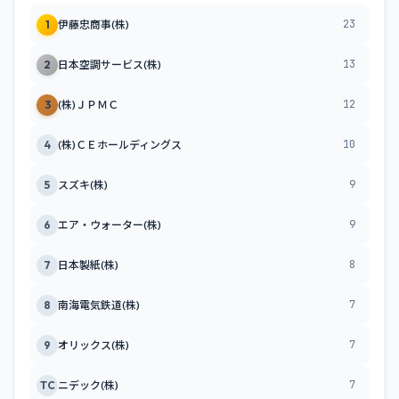
23
1
伊藤忠商事(株)
13
2
日本空調サービス(株)
12
3
(株)ＪＰＭＣ
10
4
(株)ＣＥホールディングス
9
5
スズキ(株)
9
6
エア・ウォーター(株)
8
7
日本製紙(株)
7
8
南海電気鉄道(株)
7
9
オリックス(株)
7
TC
ニデック(株)