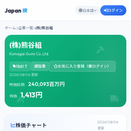
Japan
IR
ログイン
日本語
ホーム
企業一覧
(株)熊谷組
(株)熊谷組
Kumagai Gumi Co.,Ltd.
1861.T
建設業
お気に入り登録（要ログイン）
2026/08/06 更新
240,093百万円
時価総額:
1,413円
株価:
2026/08/06
株価チャート
更新