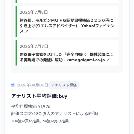
2026年7月8日
熊谷組、モルガンＭＵＦＧ証が目標株価２２５０円に
引き上げ(ウエルスアドバイザー) - Yahoo!ファイナン
ス ↗
2026年7月7日
無線電子雷管を活用した「完全自動化」機械装填によ
る実現場での発破に成功 - kumagaigumi.co.jp ↗
2026年08月06日
アナリスト評価
アナリスト平均評価: buy
平均目標株価: ¥1,976
評価スコア: 1.80 (5人のアナリストによる評価)
※1=強い買い推奨、5=強い売り推奨