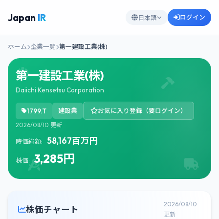
Japan
IR
ログイン
日本語
ホーム
企業一覧
第一建設工業(株)
第一建設工業(株)
Daiichi Kensetsu Corporation
1799.T
建設業
お気に入り登録（要ログイン）
2026/08/10 更新
58,167百万円
時価総額:
3,285円
株価:
2026/08/10
株価チャート
更新