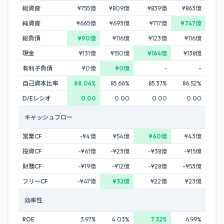
総資産
¥755億
¥809億
¥839億
¥863億
純資産
¥665億
¥693億
¥717億
¥747億
総負債
¥90億
¥116億
¥123億
¥116億
現金
¥131億
¥150億
¥164億
¥138億
有利子負債
¥0億
¥0億
-
-
自己資本比率
88.04%
85.66%
85.37%
86.52%
D/Eレシオ
0.00
0.00
0.00
0.00
キャッシュフロー
営業CF
-¥4億
¥54億
¥60億
¥43億
投資CF
-¥61億
-¥23億
-¥38億
-¥15億
財務CF
-¥19億
-¥12億
-¥28億
-¥53億
フリーCF
-¥47億
¥32億
¥22億
¥23億
効率性
ROE
3.97%
4.03%
7.32%
6.99%