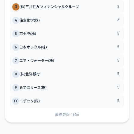
8
3
(株)三井住友フィナンシャルグループ
6
4
住友化学(株)
5
5
京セラ(株)
5
6
日本オラクル(株)
5
7
エア・ウォーター(株)
5
8
(株)北洋銀行
5
9
みずほリース(株)
5
TC
ニデック(株)
最終更新: 18:56