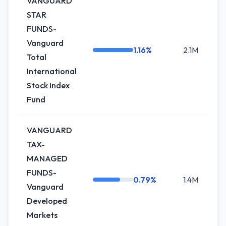
VANGUARD
STAR
FUNDS-
Vanguard
1.16%
2.1M
0
Total
International
Stock Index
Fund
VANGUARD
TAX-
MANAGED
FUNDS-
0.79%
1.4M
+
Vanguard
Developed
Markets