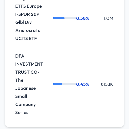
ETFS Europe
I-SPDR S&P
0.58%
1.0M
+
Glbl Div
Aristocrats
UCITS ETF
DFA
INVESTMENT
TRUST CO-
The
0.45%
815.1K
0
Japanese
Small
Company
Series