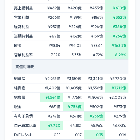
売上総利益
¥469億
¥420億
¥433億
¥610億
営業利益
¥266億
¥199億
¥186億
¥352億
経常利益
¥257億
¥226億
¥194億
¥388億
当期純利益
¥177億
¥152億
¥139億
¥264億
EPS
¥98.84
¥94.02
¥88.64
¥168.75
営業利益率
7.82%
5.33%
4.72%
8.29%
貸借対照表
総資産
¥2,953億
¥3,180億
¥3,341億
¥3,720億
純資産
¥1,409億
¥1,405億
¥1,536億
¥1,712億
総負債
¥1,544億
¥1,775億
¥1,806億
¥2,008億
現金
¥661億
¥756億
¥502億
¥573億
有利子負債
¥247億
¥241億
¥236億
¥279億
自己資本比率
47.72%
44.18%
45.96%
46.03%
D/Eレシオ
0.18
0.17
0.15
0.16