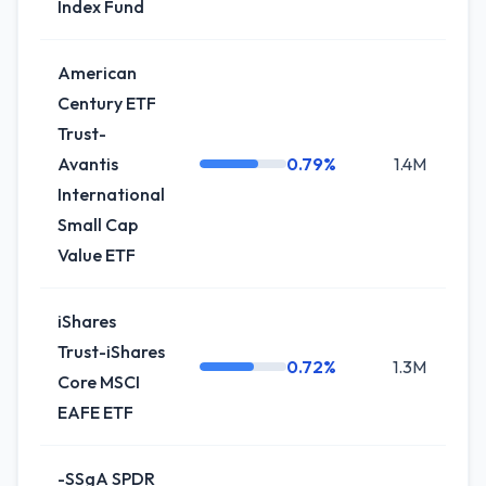
Index Fund
American
Century ETF
Trust-
Avantis
0.79%
1.4M
-2
International
Small Cap
Value ETF
iShares
Trust-iShares
0.72%
1.3M
0
Core MSCI
EAFE ETF
-SSgA SPDR