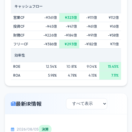
キャッシュフロー
営業CF
-¥361億
¥323億
-¥111億
¥112億
投資CF
-¥45億
-¥47億
-¥61億
¥16億
財務CF
-¥226億
-¥184億
-¥91億
-¥58億
フリーCF
-¥386億
¥293億
-¥182億
¥71億
効率性
ROE
12.54%
10.81%
9.04%
15.45%
ROA
5.98%
4.78%
4.15%
7.11%
最新IR情報
2026/08/05
決算