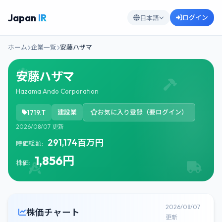
Japan
IR
ログイン
日本語
ホーム
企業一覧
安藤ハザマ
安藤ハザマ
Hazama Ando Corporation
1719.T
建設業
お気に入り登録（要ログイン）
2026/08/07 更新
291,174百万円
時価総額:
1,856円
株価:
2026/08/07
株価チャート
更新