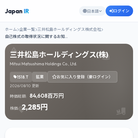
Japan
IR
ログイン
日本語
ホーム
企業一覧
三井松島ホールディングス株式会社
自己株式の取得状況に関するお知…
三井松島ホールディングス(株)
Mitsui Matsushima Holdings Co., Ltd.
1518.T
鉱業
お気に入り登録（要ログイン）
2026/08/10 更新
84,608百万円
時価総額:
2,285円
株価: