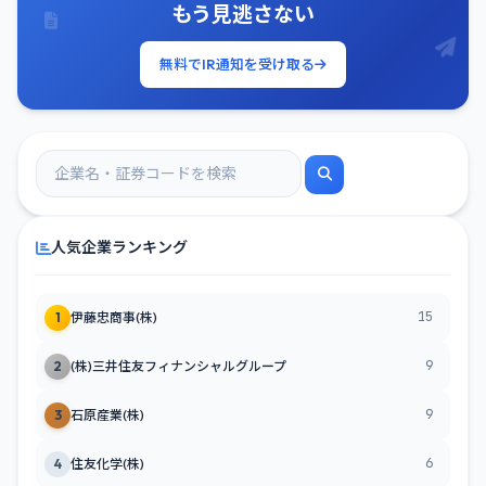
もう見逃さない
無料でIR通知を受け取る
人気企業ランキング
15
1
伊藤忠商事(株)
9
2
(株)三井住友フィナンシャルグループ
9
3
石原産業(株)
6
4
住友化学(株)