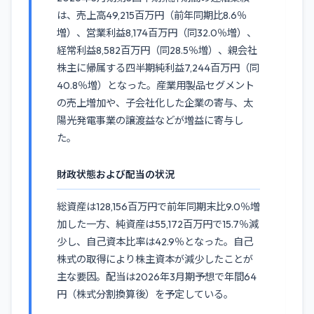
は、売上高49,215百万円（前年同期比8.6％
増）、営業利益8,174百万円（同32.0％増）、
経常利益8,582百万円（同28.5％増）、親会社
株主に帰属する四半期純利益7,244百万円（同
40.8％増）となった。産業用製品セグメント
の売上増加や、子会社化した企業の寄与、太
陽光発電事業の譲渡益などが増益に寄与し
た。
財政状態および配当の状況
総資産は128,156百万円で前年同期末比9.0％増
加した一方、純資産は55,172百万円で15.7％減
少し、自己資本比率は42.9％となった。自己
株式の取得により株主資本が減少したことが
主な要因。配当は2026年3月期予想で年間64
円（株式分割換算後）を予定している。