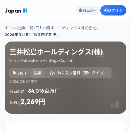
Japan
IR
ログイン
日本語
ホーム
企業一覧
三井松島ホールディングス株式会社
2026年３月期 第３四半期決…
三井松島ホールディングス(株)
Mitsui Matsushima Holdings Co., Ltd.
1518.T
鉱業
お気に入り登録（要ログイン）
2026/08/07 更新
84,016百万円
時価総額:
2,269円
株価: