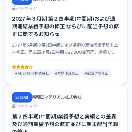
2026/08/07
2027 年３月期 第２四半期(中間期)および通
期連結業績予想の修正 ならびに配当予想の修
正に関するお知らせ
2027年3月期の第2四半期および通期の連結業績予想を上
方修正。売上高は第2四半期で22,200百万円、通期で
46,20...
#ADESCHIP株式会社
#業績予想修正
#配当予想修正
新報国マテリアル株式会社
5542
2026/08/07
第２四半期(中間期)業績予想と実績との差異
及び通期業績予想の修正並びに期末配当予想
の修正