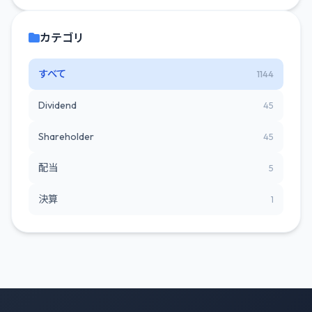
カテゴリ
すべて
1144
Dividend
45
Shareholder
45
配当
5
決算
1