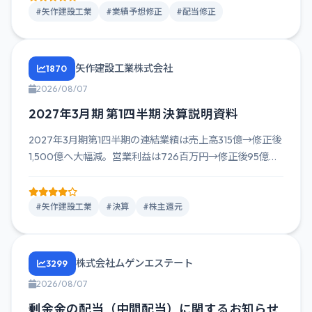
#矢作建設工業
#業績予想修正
#配当修正
矢作建設工業株式会社
1870
2026/08/07
2027年3月期 第1四半期 決算説明資料
2027年3月期第1四半期の連結業績は売上高315億→修正後
1,500億へ大幅減。営業利益は726百万円→修正後95億
円...
#矢作建設工業
#決算
#株主還元
株式会社ムゲンエステート
3299
2026/08/07
剰余金の配当（中間配当）に関するお知らせ