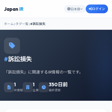
Japan
IR
ログイン
日本語
ホーム
タグ一覧
#訴訟損失
#
訴訟損失
「訴訟損失」に関連するIR情報の一覧です。
1
1
350日前
IR情報
企業
最終更新