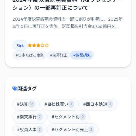
ション）の一部再訂正について
2024年度決算説明会資料の一部に誤りが判明し、2025年
3月10日に再訂正を実施。訴訟損失引当金3,756億円を
202...
Risk
#日本たばこ産業
#決算訂正
#訴訟損失
関連タグ
#決算
#自社株買い
#西日本鉄道
16
3
3
#楽天銀行
#セグメント別
2
2
#役員人事
#セグメント別売上
2
2