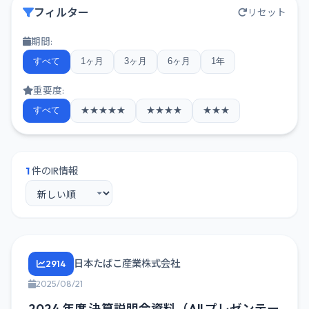
フィルター
リセット
期間:
すべて
1ヶ月
3ヶ月
6ヶ月
1年
重要度:
すべて
★★★★★
★★★★
★★★
1
件のIR情報
日本たばこ産業株式会社
2914
2025/08/21
2024 年度 決算説明会資料（All プレゼンテー