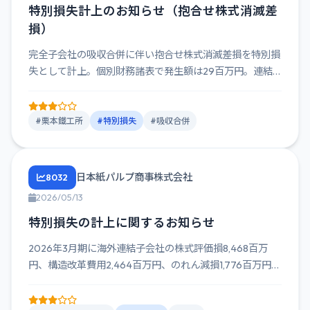
特別損失計上のお知らせ（抱合せ株式消滅差
損）
完全子会社の吸収合併に伴い抱合せ株式消滅差損を特別損
失として計上。個別財務諸表で発生額は29百万円。連結
決算への影響はな...
#栗本鐵工所
#特別損失
#吸収合併
日本紙パルプ商事株式会社
8032
2026/05/13
特別損失の計上に関するお知らせ
2026年3月期に海外連結子会社の株式評価損8,468百万
円、構造改革費用2,464百万円、のれん減損1,776百万円
を...