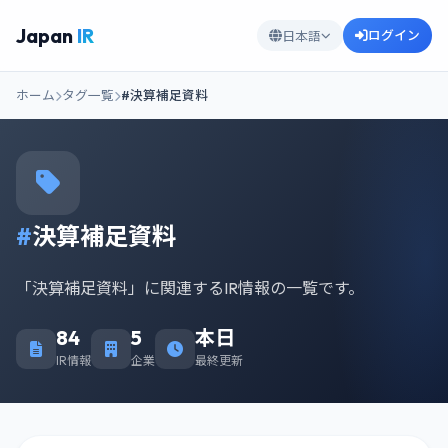
Japan
IR
ログイン
日本語
ホーム
タグ一覧
#決算補足資料
#
決算補足資料
「決算補足資料」に関連するIR情報の一覧です。
84
5
本日
IR情報
企業
最終更新