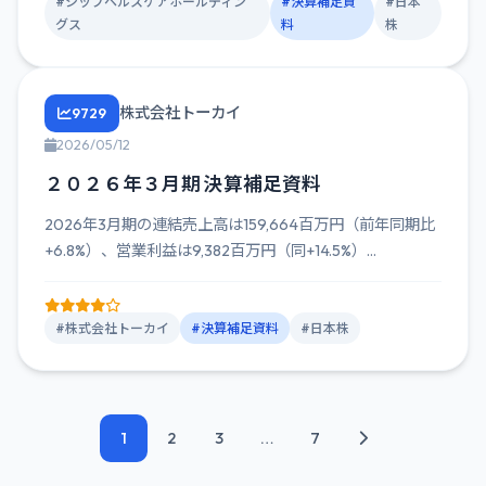
#シップヘルスケアホールディン
#決算補足資
#日本
グス
料
株
株式会社トーカイ
9729
2026/05/12
２０２６年３月期 決算補足資料
2026年3月期の連結売上高は159,664百万円（前年同期比
+6.8%）、営業利益は9,382百万円（同+14.5%）...
#株式会社トーカイ
#決算補足資料
#日本株
1
2
3
…
7