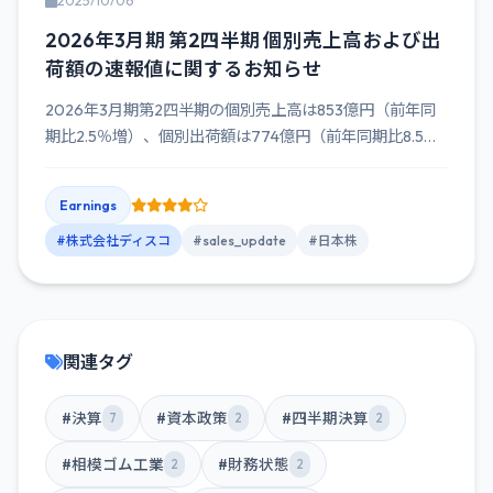
2025/10/06
2026年3月期 第2四半期 個別売上高および出
荷額の速報値に関するお知らせ
2026年3月期第2四半期の個別売上高は853億円（前年同
期比2.5％増）、個別出荷額は774億円（前年同期比8.5％
減...
Earnings
#株式会社ディスコ
#sales_update
#日本株
関連タグ
#決算
#資本政策
#四半期決算
7
2
2
#相模ゴム工業
#財務状態
2
2