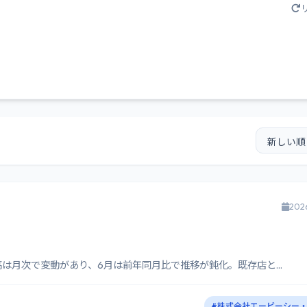
202
高は月次で変動があり、6月は前年同月比で推移が鈍化。既存店と...
#株式会社エービーシー