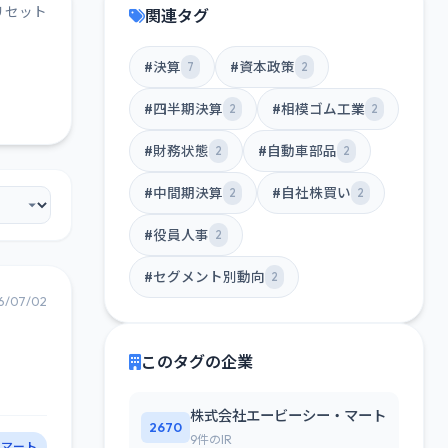
リセット
関連タグ
#決算
#資本政策
7
2
#四半期決算
#相模ゴム工業
2
2
#財務状態
#自動車部品
2
2
#中間期決算
#自社株買い
2
2
#役員人事
2
#セグメント別動向
2
6/07/02
このタグの企業
株式会社エービーシー・マート
2670
9件のIR
・マート