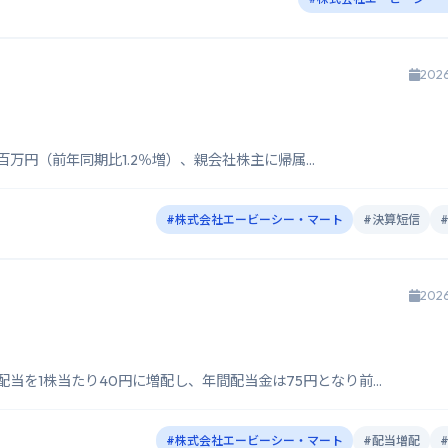
202
7百万円（前年同期比1.2％増）、親会社株主に帰属...
#株式会社エービーシー・マート
#決算短信
202
当を1株当たり40円に増配し、年間配当金は75円となり前...
#株式会社エービーシー・マート
#配当増配