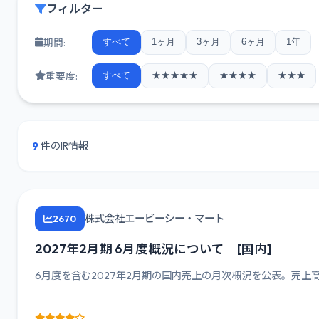
フィルター
期間:
すべて
1ヶ月
3ヶ月
6ヶ月
1年
重要度:
すべて
★★★★★
★★★★
★★★
9
件のIR情報
株式会社エービーシー・マート
2670
2027年2月期 6月度概況について [国内]
6月度を含む2027年2月期の国内売上の月次概況を公表。売上