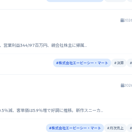
202
、営業利益344,197百万円、親会社株主に帰属...
#株式会社エービーシー・マート
#決算
202
.5％減、客単価は5.9％増で好調に推移。新作スニーカ...
#株式会社エービーシー・マート
#月次売上